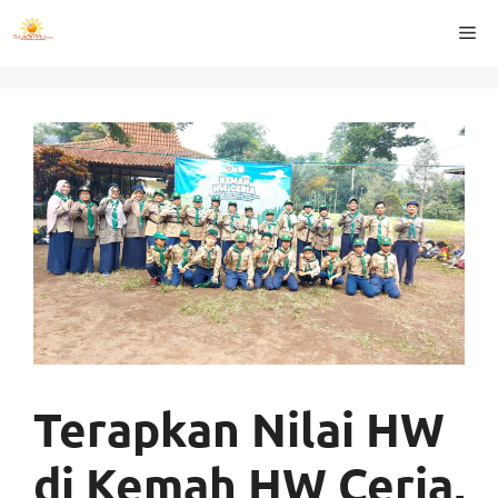
Langsung
Me
ke
isi
Terapkan Nilai HW
di Kemah HW Ceria,