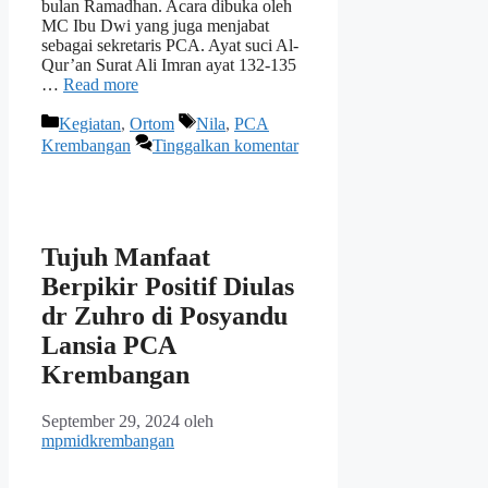
bulan Ramadhan. Acara dibuka oleh
MC Ibu Dwi yang juga menjabat
sebagai sekretaris PCA. Ayat suci Al-
Qur’an Surat Ali Imran ayat 132-135
…
Read more
Kategori
Tag
Kegiatan
,
Ortom
Nila
,
PCA
Krembangan
Tinggalkan komentar
Tujuh Manfaat
Berpikir Positif Diulas
dr Zuhro di Posyandu
Lansia PCA
Krembangan
September 29, 2024
oleh
mpmidkrembangan