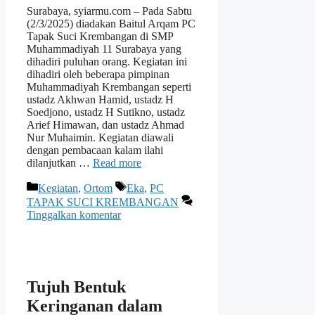
Surabaya, syiarmu.com – Pada Sabtu
(2/3/2025) diadakan Baitul Arqam PC
Tapak Suci Krembangan di SMP
Muhammadiyah 11 Surabaya yang
dihadiri puluhan orang. Kegiatan ini
dihadiri oleh beberapa pimpinan
Muhammadiyah Krembangan seperti
ustadz Akhwan Hamid, ustadz H
Soedjono, ustadz H Sutikno, ustadz
Arief Himawan, dan ustadz Ahmad
Nur Muhaimin. Kegiatan diawali
dengan pembacaan kalam ilahi
dilanjutkan …
Read more
Kategori
Tag
Kegiatan
,
Ortom
Eka
,
PC
TAPAK SUCI KREMBANGAN
Tinggalkan komentar
Tujuh Bentuk
Keringanan dalam