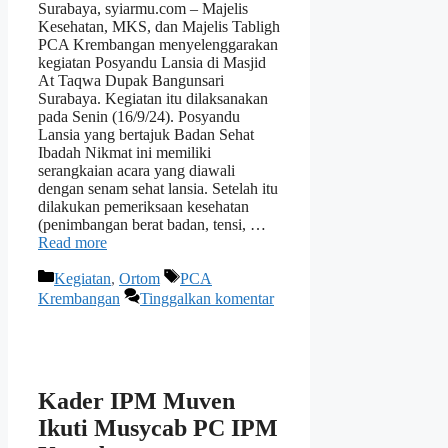
Surabaya, syiarmu.com – Majelis
Kesehatan, MKS, dan Majelis Tabligh
PCA Krembangan menyelenggarakan
kegiatan Posyandu Lansia di Masjid
At Taqwa Dupak Bangunsari
Surabaya. Kegiatan itu dilaksanakan
pada Senin (16/9/24). Posyandu
Lansia yang bertajuk Badan Sehat
Ibadah Nikmat ini memiliki
serangkaian acara yang diawali
dengan senam sehat lansia. Setelah itu
dilakukan pemeriksaan kesehatan
(penimbangan berat badan, tensi, …
Read more
Kategori
Tag
Kegiatan
,
Ortom
PCA
Krembangan
Tinggalkan komentar
Kader IPM Muven
Ikuti Musycab PC IPM