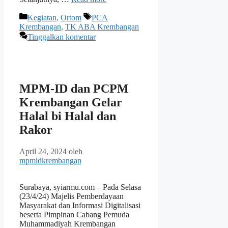
Kategori
Tag
Kegiatan
,
Ortom
PCA
Krembangan
,
TK ABA Krembangan
Tinggalkan komentar
MPM-ID dan PCPM
Krembangan Gelar
Halal bi Halal dan
Rakor
April 24, 2024
oleh
mpmidkrembangan
Surabaya, syiarmu.com – Pada Selasa
(23/4/24) Majelis Pemberdayaan
Masyarakat dan Informasi Digitalisasi
beserta Pimpinan Cabang Pemuda
Muhammadiyah Krembangan