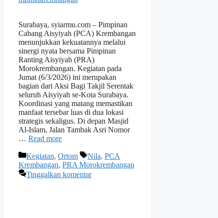
Surabaya, syiarmu.com – Pimpinan
Cabang Aisyiyah (PCA) Krembangan
menunjukkan kekuatannya melalui
sinergi nyata bersama Pimpinan
Ranting Aisyiyah (PRA)
Morokrembangan. Kegiatan pada
Jumat (6/3/2026) ini merupakan
bagian dari Aksi Bagi Takjil Serentak
seluruh Aisyiyah se-Kota Surabaya.
Koordinasi yang matang memastikan
manfaat tersebar luas di dua lokasi
strategis sekaligus. Di depan Masjid
Al-Islam, Jalan Tambak Asri Nomor
…
Read more
Kategori
Tag
Kegiatan
,
Ortom
Nila
,
PCA
Krembangan
,
PRA Morokrembangan
Tinggalkan komentar