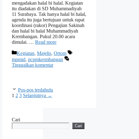
mengadakan halal bi halal. Kegiatan
itu diadakan di SD Muhammadiyah
11 Surabaya. Tak hanya halal bi halal,
agenda itu juga bertujuan untuk rapat
koordinasi (rakor) Pengajian Sakinah
dan halal bi halal Muhammadiyah
Krembangan. Pukul 20.00 acara
dimulai. …
Read more
Kategori
Tag
Kegiatan
,
Majelis
,
Ortom
mpmid
,
pcpmkermbangan
Tinggalkan komentar
Pos-pos terdahulu
Halaman
Halaman
Halaman
1
2
3
Selanjutnya
→
Cari
Cari