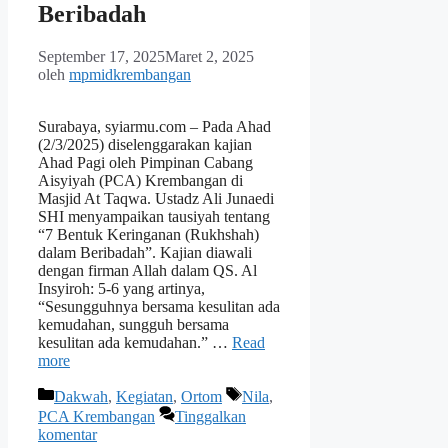
Beribadah
September 17, 2025
Maret 2, 2025
oleh
mpmidkrembangan
Surabaya, syiarmu.com – Pada Ahad
(2/3/2025) diselenggarakan kajian
Ahad Pagi oleh Pimpinan Cabang
Aisyiyah (PCA) Krembangan di
Masjid At Taqwa. Ustadz Ali Junaedi
SHI menyampaikan tausiyah tentang
“7 Bentuk Keringanan (Rukhshah)
dalam Beribadah”. Kajian diawali
dengan firman Allah dalam QS. Al
Insyiroh: 5-6 yang artinya,
“Sesungguhnya bersama kesulitan ada
kemudahan, sungguh bersama
kesulitan ada kemudahan.” …
Read
more
Kategori
Tag
Dakwah
,
Kegiatan
,
Ortom
Nila
,
PCA Krembangan
Tinggalkan
komentar