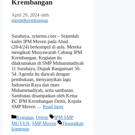
Krembangan
April 29, 2024
oleh
mpmidkrembangan
Surabaya, syiarmu.com – Sejumlah
kader IPM Muven pada Ahad
(28/4/24) berkumpul di aula. Mereka
mengikuti Musyawarah Cabang IPM
Krembangan. Kegiatan itu
dilaksanakan di SMP Muhammadiyah
11 Surabaya, Dupak Bangunsari 50-
54. Agenda itu diawali dengan
pembukaan, menyanyikan lagu
Indonesia Raya dan mars
Muhammadiyah, serta sambutan.
Sambutan disampaikan oleh Ketua
PC IPM Krembangan Denis, Kepala
SMP Muven …
Read more
Kategori
Tag
Kegiatan
,
Ortom
IPM SMP
MUVEN
,
SMP Muven
Tinggalkan
komentar