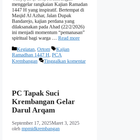
menggelar rangkaian Kajian Ramadan
1447 H yang inspiratif. Bertempat di
Masjid Al Azhar, Jalan Dupak
Bandarejo, kajian perdana yang
dilaksanakan pada Ahad (22/2/2026)
ini menjadi momentum “pemanasan”
spiritual bagi warga …
Read more
Kategori
Tag
Kegiatan
,
Ortom
Kajian
Ramadhan 1447 H
,
PCA
Krembangan
Tinggalkan komentar
PC Tapak Suci
Krembangan Gelar
Darul Arqam
September 17, 2025
Maret 3, 2025
oleh
mpmidkrembangan