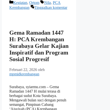
Kategori
Tag
Kegiatan
,
Ortom
Nila
,
PCA
Krembangan
Tinggalkan komentar
Gema Ramadan 1447
H: PCA Krembangan
Surabaya Gelar Kajian
Inspiratif dan Program
Sosial Progresif
Februari 22, 2026
oleh
mpmidkrembangan
Surabaya, syiarmu.com – Gema
Ramadan 1447 H mulai terasa di
berbagai sudut Kota Surabaya.
Mengawali bulan suci dengan penuh
semangat, Pimpinan Cabang
‘Aisyiyah (PCA) Krembangan