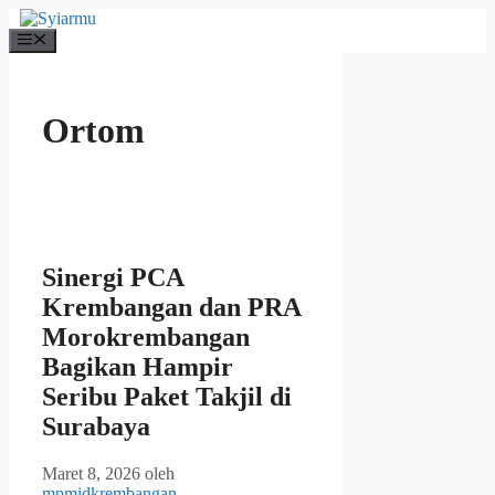
Langsung
ke
Menu
isi
Ortom
Sinergi PCA
Krembangan dan PRA
Morokrembangan
Bagikan Hampir
Seribu Paket Takjil di
Surabaya
Maret 8, 2026
oleh
mpmidkrembangan