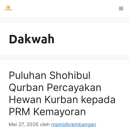
Langsung
Me
ke
isi
Dakwah
Puluhan Shohibul
Qurban Percayakan
Hewan Kurban kepada
PRM Kemayoran
Mei 27, 2026
oleh
mpmidkrembangan