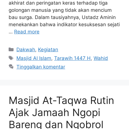
akhirat dan peringatan keras terhadap tiga
golongan manusia yang tidak akan mencium
bau surga. Dalam tausiyahnya, Ustadz Aminin
menekankan bahwa indikator kesuksesan sejati
…
Read more
Kategori
Dakwah
,
Kegiatan
Tag
Masjid Al Islam
,
Tarawih 1447 H
,
Wahid
Tinggalkan komentar
Masjid At-Taqwa Rutin
Ajak Jamaah Ngopi
Bareng dan Ngobrol