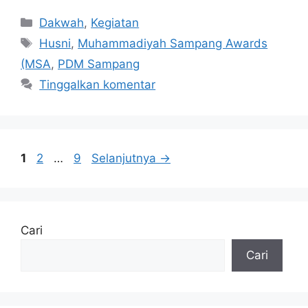
Kategori
Dakwah
,
Kegiatan
Tag
Husni
,
Muhammadiyah Sampang Awards
(MSA
,
PDM Sampang
Tinggalkan komentar
Halaman
Halaman
Halaman
1
2
…
9
Selanjutnya
→
Cari
Cari