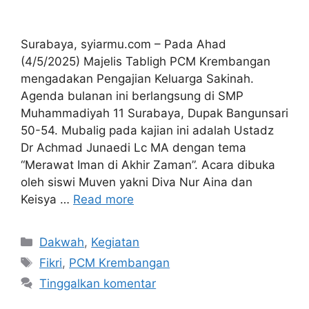
Surabaya, syiarmu.com – Pada Ahad
(4/5/2025) Majelis Tabligh PCM Krembangan
mengadakan Pengajian Keluarga Sakinah.
Agenda bulanan ini berlangsung di SMP
Muhammadiyah 11 Surabaya, Dupak Bangunsari
50-54. Mubalig pada kajian ini adalah Ustadz
Dr Achmad Junaedi Lc MA dengan tema
“Merawat Iman di Akhir Zaman”. Acara dibuka
oleh siswi Muven yakni Diva Nur Aina dan
Keisya …
Read more
Kategori
Dakwah
,
Kegiatan
Tag
Fikri
,
PCM Krembangan
Tinggalkan komentar