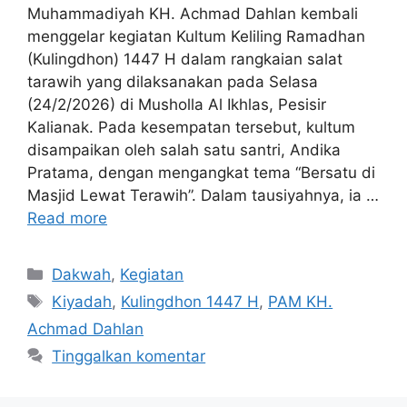
Muhammadiyah KH. Achmad Dahlan kembali
menggelar kegiatan Kultum Keliling Ramadhan
(Kulingdhon) 1447 H dalam rangkaian salat
tarawih yang dilaksanakan pada Selasa
(24/2/2026) di Musholla Al Ikhlas, Pesisir
Kalianak. Pada kesempatan tersebut, kultum
disampaikan oleh salah satu santri, Andika
Pratama, dengan mengangkat tema “Bersatu di
Masjid Lewat Terawih”. Dalam tausiyahnya, ia …
Read more
Kategori
Dakwah
,
Kegiatan
Tag
Kiyadah
,
Kulingdhon 1447 H
,
PAM KH.
Achmad Dahlan
Tinggalkan komentar