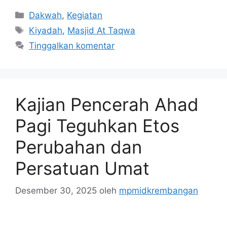
Kategori
Dakwah
,
Kegiatan
Tag
Kiyadah
,
Masjid At Taqwa
Tinggalkan komentar
Kajian Pencerah Ahad
Pagi Teguhkan Etos
Perubahan dan
Persatuan Umat
Desember 30, 2025
oleh
mpmidkrembangan