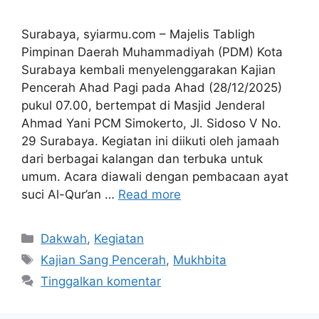
Surabaya, syiarmu.com – Majelis Tabligh
Pimpinan Daerah Muhammadiyah (PDM) Kota
Surabaya kembali menyelenggarakan Kajian
Pencerah Ahad Pagi pada Ahad (28/12/2025)
pukul 07.00, bertempat di Masjid Jenderal
Ahmad Yani PCM Simokerto, Jl. Sidoso V No.
29 Surabaya. Kegiatan ini diikuti oleh jamaah
dari berbagai kalangan dan terbuka untuk
umum. Acara diawali dengan pembacaan ayat
suci Al-Qur’an …
Read more
Kategori
Dakwah
,
Kegiatan
Tag
Kajian Sang Pencerah
,
Mukhbita
Tinggalkan komentar