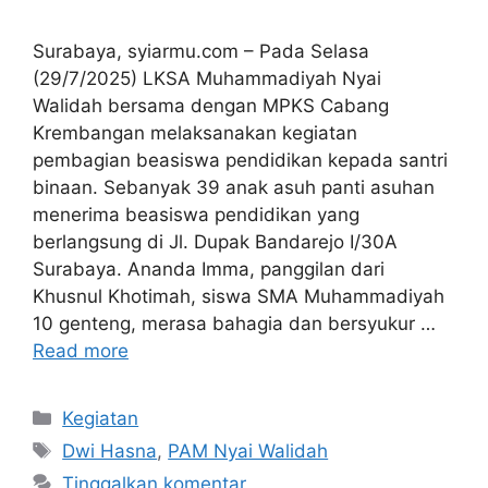
Surabaya, syiarmu.com – Pada Selasa
(29/7/2025) LKSA Muhammadiyah Nyai
Walidah bersama dengan MPKS Cabang
Krembangan melaksanakan kegiatan
pembagian beasiswa pendidikan kepada santri
binaan. Sebanyak 39 anak asuh panti asuhan
menerima beasiswa pendidikan yang
berlangsung di Jl. Dupak Bandarejo I/30A
Surabaya. Ananda Imma, panggilan dari
Khusnul Khotimah, siswa SMA Muhammadiyah
10 genteng, merasa bahagia dan bersyukur …
Read more
Kategori
Kegiatan
Tag
Dwi Hasna
,
PAM Nyai Walidah
Tinggalkan komentar