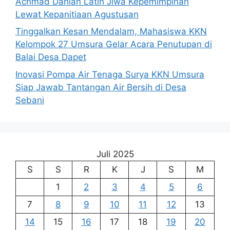
Achmad Dahlan Latih Jiwa Kepemimpinan
Lewat Kepanitiaan Agustusan
Tinggalkan Kesan Mendalam, Mahasiswa KKN
Kelompok 27 Umsura Gelar Acara Penutupan di
Balai Desa Dapet
Inovasi Pompa Air Tenaga Surya KKN Umsura
Siap Jawab Tantangan Air Bersih di Desa
Sebani
Juli 2025
S
S
R
K
J
S
M
1
2
3
4
5
6
7
8
9
10
11
12
13
14
15
16
17
18
19
20