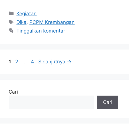
Kategori
Kegiatan
Tag
Dika
,
PCPM Krembangan
Tinggalkan komentar
Halaman
Halaman
Halaman
1
2
…
4
Selanjutnya
→
Cari
Cari