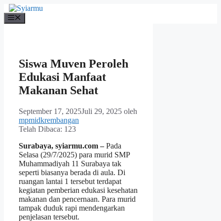
Langsung
ke
Menu
isi
Siswa Muven Peroleh
Edukasi Manfaat
Makanan Sehat
September 17, 2025
Juli 29, 2025
oleh
mpmidkrembangan
Telah Dibaca:
123
Surabaya, syiarmu.com –
Pada
Selasa (29/7/2025) para murid SMP
Muhammadiyah 11 Surabaya tak
seperti biasanya berada di aula. Di
ruangan lantai 1 tersebut terdapat
kegiatan pemberian edukasi kesehatan
makanan dan pencernaan. Para murid
tampak duduk rapi mendengarkan
penjelasan tersebut.