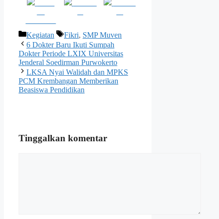
Share
Post on
Follow
on
X
us
Facebook
Kategori
Tag
Kegiatan
Fikri
,
SMP Muven
6 Dokter Baru Ikuti Sumpah
Dokter Periode LXIX Universitas
Jenderal Soedirman Purwokerto
LKSA Nyai Walidah dan MPKS
PCM Krembangan Memberikan
Beasiswa Pendidikan
Tinggalkan komentar
Komentar