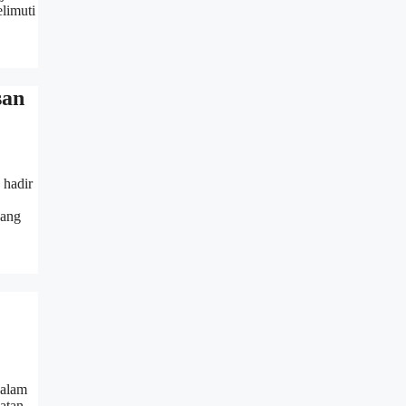
limuti
san
 hadir
yang
Dalam
atan