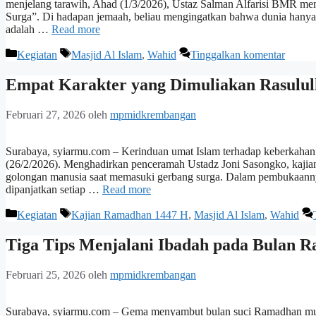
menjelang tarawih, Ahad (1/3/2026), Ustaz Salman Alfarisi BMR me
Surga”. Di hadapan jemaah, beliau mengingatkan bahwa dunia hanya
adalah …
Read more
Kategori
Tag
Kegiatan
Masjid Al Islam
,
Wahid
Tinggalkan komentar
Empat Karakter yang Dimuliakan Rasulul
Februari 27, 2026
oleh
mpmidkrembangan
Surabaya, syiarmu.com – Kerinduan umat Islam terhadap keberkahan a
(26/2/2026). Menghadirkan penceramah Ustadz Joni Sasongko, kajian ka
golongan manusia saat memasuki gerbang surga. ​Dalam pembukaanny
dipanjatkan setiap …
Read more
Kategori
Tag
Kegiatan
Kajian Ramadhan 1447 H
,
Masjid Al Islam
,
Wahid
Tiga Tips Menjalani Ibadah pada Bulan 
Februari 25, 2026
oleh
mpmidkrembangan
Surabaya, syiarmu.com – Gema menyambut bulan suci Ramadhan mulai