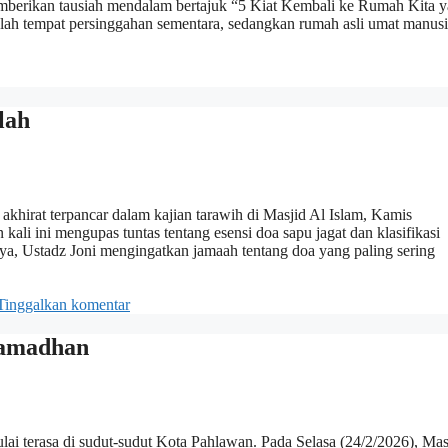
mberikan tausiah mendalam bertajuk “5 Kiat Kembali ke Rumah Kita y
lah tempat persinggahan sementara, sedangkan rumah asli umat manus
lah
khirat terpancar dalam kajian tarawih di Masjid Al Islam, Kamis
li ini mengupas tuntas tentang esensi doa sapu jagat dan klasifikasi
a, Ustadz Joni mengingatkan jamaah tentang doa yang paling sering
Tinggalkan komentar
Ramadhan
 terasa di sudut-sudut Kota Pahlawan. Pada Selasa (24/2/2026), Mas