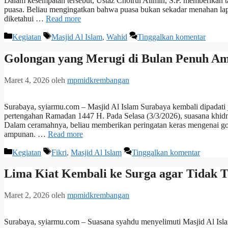
Dalam kesempatan tersebut, Ustaz Choirul Alimin, S.P. memberikan ta
puasa. Beliau mengingatkan bahwa puasa bukan sekadar menahan lapa
diketahui …
Read more
Kategori
Tag
Kegiatan
Masjid Al Islam
,
Wahid
Tinggalkan komentar
Golongan yang Merugi di Bulan Penuh A
Maret 4, 2026
oleh
mpmidkrembangan
Surabaya, syiarmu.com – Masjid Al Islam Surabaya kembali dipadat
pertengahan Ramadan 1447 H. Pada Selasa (3/3/2026), suasana khidm
Dalam ceramahnya, beliau memberikan peringatan keras mengenai g
ampunan. …
Read more
Kategori
Tag
Kegiatan
Fikri
,
Masjid Al Islam
Tinggalkan komentar
Lima Kiat Kembali ke Surga agar Tidak T
Maret 2, 2026
oleh
mpmidkrembangan
Surabaya, syiarmu.com – Suasana syahdu menyelimuti Masjid Al Isl