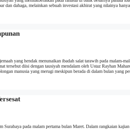
usiyah yang menitikberatkan pada rahasia di balik besarnya pahala ib
r dan dahaga, melainkan sebuah investasi akhirat yang nilainya hanya
mpunan
i jemaah yang hendak menunaikan ibadah salat tarawih pada malam-ma
at tersebut diisi dengan tausiyah mendalam oleh Ustaz Rayhan Mahar
olongan manusia yang merugi meskipun berada di dalam bulan yang p
ersesat
am Surabaya pada malam pertama bulan Maret. Dalam rangkaian kajian