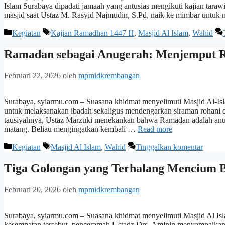
Islam Surabaya dipadati jamaah yang antusias mengikuti kajian tar
masjid saat Ustaz M. Rasyid Najmudin, S.Pd, naik ke mimbar untuk 
Kategori
Tag
Kegiatan
Kajian Ramadhan 1447 H
,
Masjid Al Islam
,
Wahid
Ramadan sebagai Anugerah: Menjemput R
Februari 22, 2026
oleh
mpmidkrembangan
Surabaya, syiarmu.com – Suasana khidmat menyelimuti Masjid Al-I
untuk melaksanakan ibadah sekaligus mendengarkan siraman rohani 
tausiyahnya, Ustaz Marzuki menekankan bahwa Ramadan adalah anuger
matang. Beliau mengingatkan kembali …
Read more
Kategori
Tag
Kegiatan
Masjid Al Islam
,
Wahid
Tinggalkan komentar
Tiga Golongan yang Terhalang Mencium 
Februari 20, 2026
oleh
mpmidkrembangan
Surabaya, syiarmu.com – Suasana khidmat menyelimuti Masjid Al Isla
kesempatan tersebut, penceramah Ustadz Drs. Aminin menyampaikan 