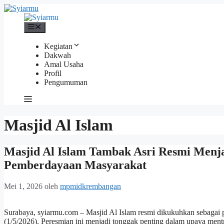
Langsung
ke
isi
Menu
Kegiatan
Dakwah
Amal Usaha
Profil
Pengumuman
Masjid Al Islam
Masjid Al Islam Tambak Asri Resmi Menja
Pemberdayaan Masyarakat
Mei 1, 2026
oleh
mpmidkrembangan
Surabaya, syiarmu.com – Masjid Al Islam resmi dikukuhkan sebagai
(1/5/2026). Peresmian ini menjadi tonggak penting dalam upaya mentra