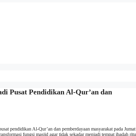
di Pusat Pendidikan Al-Qur’an dan
 pusat pendidikan Al-Qur’an dan pemberdayaan masyarakat pada Jumat
nsformasi fungsi masjid agar tidak sekadar menjadi tempat ibadah ritu