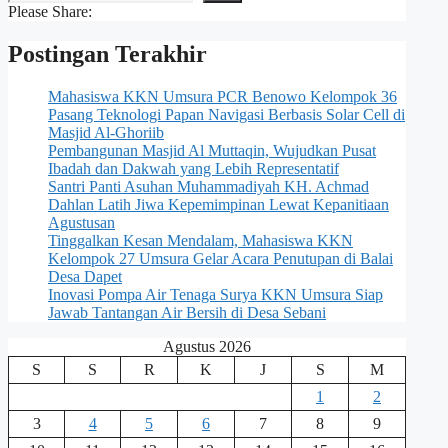
Please Share:
Postingan Terakhir
Mahasiswa KKN Umsura PCR Benowo Kelompok 36
Pasang Teknologi Papan Navigasi Berbasis Solar Cell di
Masjid Al-Ghoriib
Pembangunan Masjid Al Muttaqin, Wujudkan Pusat
Ibadah dan Dakwah yang Lebih Representatif
Santri Panti Asuhan Muhammadiyah KH. Achmad
Dahlan Latih Jiwa Kepemimpinan Lewat Kepanitiaan
Agustusan
Tinggalkan Kesan Mendalam, Mahasiswa KKN
Kelompok 27 Umsura Gelar Acara Penutupan di Balai
Desa Dapet
Inovasi Pompa Air Tenaga Surya KKN Umsura Siap
Jawab Tantangan Air Bersih di Desa Sebani
Agustus 2026
S
S
R
K
J
S
M
1
2
3
4
5
6
7
8
9