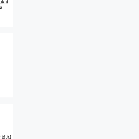
akni
ia
jid Al