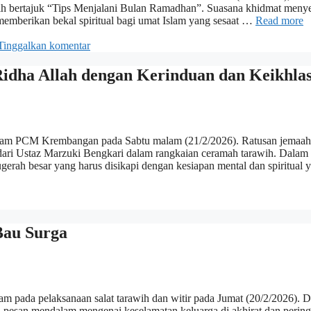
awih bertajuk “Tips Menjalani Bulan Ramadhan”. Suasana khidmat menye
memberikan bekal spiritual bagi umat Islam yang sesaat …
Read more
Tinggalkan komentar
idha Allah dengan Kerinduan dan Keikhla
slam PCM Krembangan pada Sabtu malam (21/2/2026). Ratusan jemaah
dari Ustaz Marzuki Bengkari dalam rangkaian ceramah tarawih. Dalam
ah besar yang harus disikapi dengan kesiapan mental dan spiritual 
Bau Surga
m pada pelaksanaan salat tarawih dan witir pada Jumat (20/2/2026). 
pesan mendalam mengenai keselamatan keluarga di akhirat dan pering