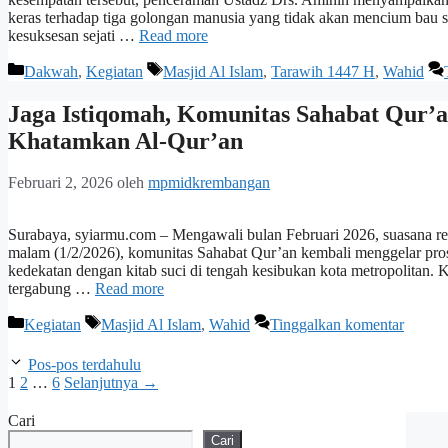
keras terhadap tiga golongan manusia yang tidak akan mencium bau
kesuksesan sejati …
Read more
Kategori
Tag
Dakwah
,
Kegiatan
Masjid Al Islam
,
Tarawih 1447 H
,
Wahid
Jaga Istiqomah, Komunitas Sahabat Qur’a
Khatamkan Al-Qur’an
Februari 2, 2026
oleh
mpmidkrembangan
Surabaya, syiarmu.com – Mengawali bulan Februari 2026, suasana rel
malam (1/2/2026), komunitas Sahabat Qur’an kembali menggelar pros
kedekatan dengan kitab suci di tengah kesibukan kota metropolitan. 
tergabung …
Read more
Kategori
Tag
Kegiatan
Masjid Al Islam
,
Wahid
Tinggalkan komentar
Pos-pos terdahulu
Halaman
Halaman
Halaman
1
2
…
6
Selanjutnya
→
Cari
Cari