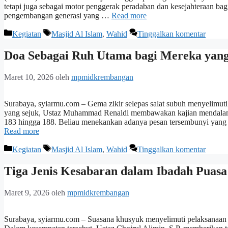
tetapi juga sebagai motor penggerak peradaban dan kesejahteraan bagi
pengembangan generasi yang …
Read more
Kategori
Tag
Kegiatan
Masjid Al Islam
,
Wahid
Tinggalkan komentar
Doa Sebagai Ruh Utama bagi Mereka yan
Maret 10, 2026
oleh
mpmidkrembangan
Surabaya, syiarmu.com – Gema zikir selepas salat subuh menyelimuti
yang sejuk, Ustaz Muhammad Renaldi membawakan kajian mendalam 
183 hingga 188. Beliau menekankan adanya pesan tersembunyi yang s
Read more
Kategori
Tag
Kegiatan
Masjid Al Islam
,
Wahid
Tinggalkan komentar
Tiga Jenis Kesabaran dalam Ibadah Puasa
Maret 9, 2026
oleh
mpmidkrembangan
Surabaya, syiarmu.com – Suasana khusyuk menyelimuti pelaksanaan s