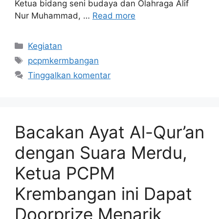
Ketua bidang seni budaya dan Olahraga Alif
Nur Muhammad, …
Read more
Kategori
Kegiatan
Tag
pcpmkermbangan
Tinggalkan komentar
Bacakan Ayat Al-Qur’an
dengan Suara Merdu,
Ketua PCPM
Krembangan ini Dapat
Doorprize Menarik