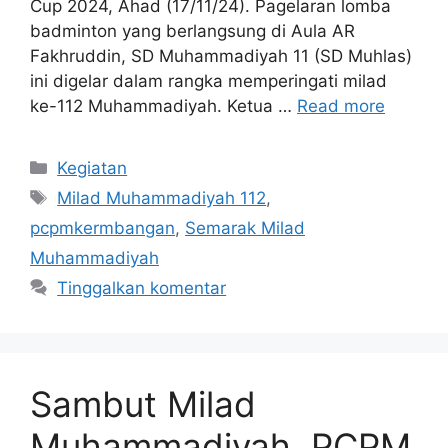
Cup 2024, Ahad (17/11/24). Pagelaran lomba
badminton yang berlangsung di Aula AR
Fakhruddin, SD Muhammadiyah 11 (SD Muhlas)
ini digelar dalam rangka memperingati milad
ke-112 Muhammadiyah. Ketua …
Read more
Kategori
Kegiatan
Tag
Milad Muhammadiyah 112
,
pcpmkermbangan
,
Semarak Milad
Muhammadiyah
Tinggalkan komentar
Sambut Milad
Muhammadiyah, PCPM