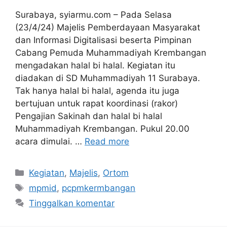
Surabaya, syiarmu.com – Pada Selasa
(23/4/24) Majelis Pemberdayaan Masyarakat
dan Informasi Digitalisasi beserta Pimpinan
Cabang Pemuda Muhammadiyah Krembangan
mengadakan halal bi halal. Kegiatan itu
diadakan di SD Muhammadiyah 11 Surabaya.
Tak hanya halal bi halal, agenda itu juga
bertujuan untuk rapat koordinasi (rakor)
Pengajian Sakinah dan halal bi halal
Muhammadiyah Krembangan. Pukul 20.00
acara dimulai. …
Read more
Kategori
Kegiatan
,
Majelis
,
Ortom
Tag
mpmid
,
pcpmkermbangan
Tinggalkan komentar