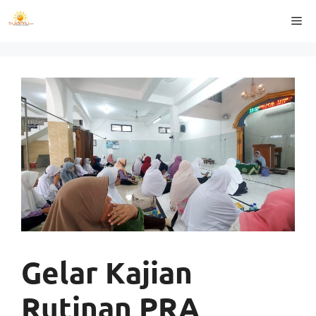
Langsung
Me
ke
isi
Gelar Kajian
Rutinan PRA