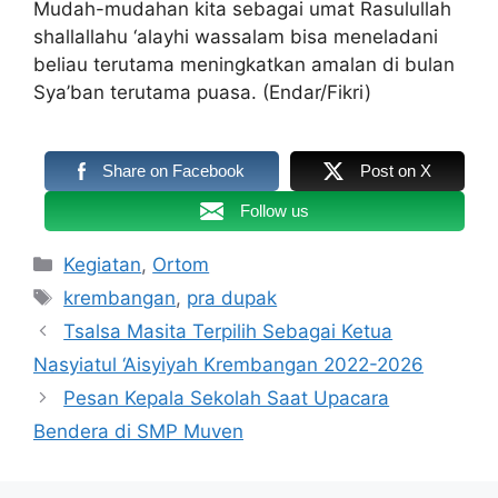
Mudah-mudahan kita sebagai umat Rasulullah
shallallahu ‘alayhi wassalam bisa meneladani
beliau terutama meningkatkan amalan di bulan
Sya’ban terutama puasa. (Endar/Fikri)
Share on Facebook
Post on X
Follow us
Kategori
Kegiatan
,
Ortom
Tag
krembangan
,
pra dupak
Tsalsa Masita Terpilih Sebagai Ketua
Nasyiatul ‘Aisyiyah Krembangan 2022-2026
Pesan Kepala Sekolah Saat Upacara
Bendera di SMP Muven