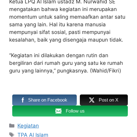
Ketua LPQ Al Islam ustadz M. Nurwahid SE
mengatakan bahwa kegiatan ini merupakan
momentum untuk saling memaafkan antar satu
sama yang lain. Hal itu karena manusia
mempunyai sifat sosial, pasti mempunyai
kesalahan, baik yang disengaja maupun tidak.
“Kegiatan ini dilakukan dengan rutin dan
bergiliran dari rumah guru yang satu ke rumah
guru yang lainnya,” pungkasnya. (Wahid/Fikri)
Share on Facebook
Post on X
Follow us
Kategori
Kegiatan
Tag
TPA Al Islam