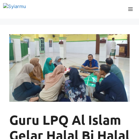
Langsung
Me
ke
isi
Guru LPQ Al Islam
Gelar Halal Bi Halal