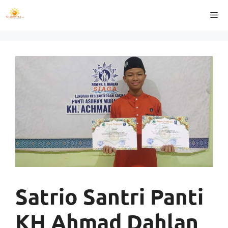
Langsung
Me
ke
isi
Satrio Santri Panti
KH Ahmad Dahlan