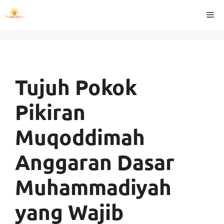
Langsung
Me
ke
isi
Tujuh Pokok
Pikiran
Muqoddimah
Anggaran Dasar
Muhammadiyah
yang Wajib