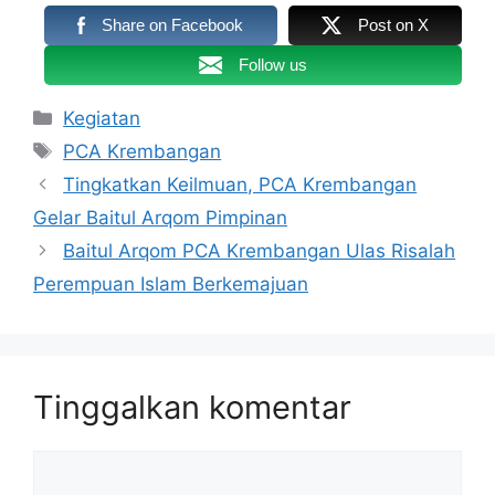
Share on Facebook
Post on X
Follow us
Kategori
Kegiatan
Tag
PCA Krembangan
Tingkatkan Keilmuan, PCA Krembangan
Gelar Baitul Arqom Pimpinan
Baitul Arqom PCA Krembangan Ulas Risalah
Perempuan Islam Berkemajuan
Tinggalkan komentar
Komentar