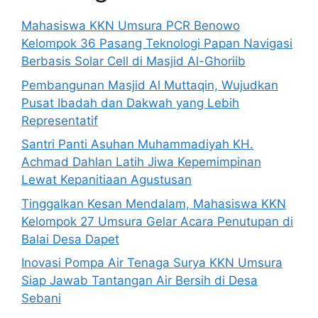
Mahasiswa KKN Umsura PCR Benowo
Kelompok 36 Pasang Teknologi Papan Navigasi
Berbasis Solar Cell di Masjid Al-Ghoriib
Pembangunan Masjid Al Muttaqin, Wujudkan
Pusat Ibadah dan Dakwah yang Lebih
Representatif
Santri Panti Asuhan Muhammadiyah KH.
Achmad Dahlan Latih Jiwa Kepemimpinan
Lewat Kepanitiaan Agustusan
Tinggalkan Kesan Mendalam, Mahasiswa KKN
Kelompok 27 Umsura Gelar Acara Penutupan di
Balai Desa Dapet
Inovasi Pompa Air Tenaga Surya KKN Umsura
Siap Jawab Tantangan Air Bersih di Desa
Sebani