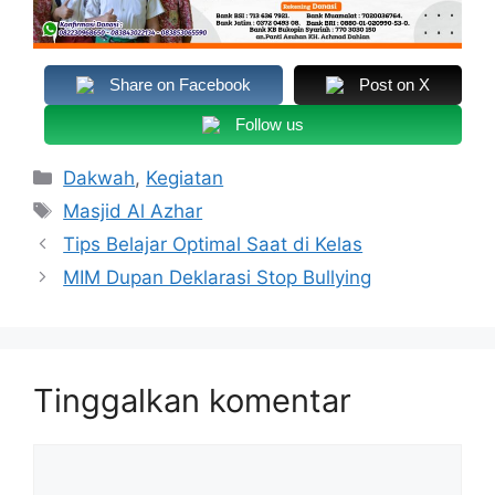
Share on Facebook
Post on X
Follow us
Kategori
Dakwah
,
Kegiatan
Tag
Masjid Al Azhar
Tips Belajar Optimal Saat di Kelas
MIM Dupan Deklarasi Stop Bullying
Tinggalkan komentar
Komentar