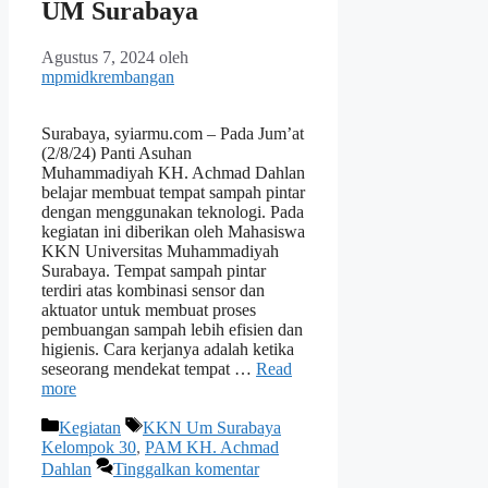
UM Surabaya
Agustus 7, 2024
oleh
mpmidkrembangan
Surabaya, syiarmu.com – Pada Jum’at
(2/8/24) Panti Asuhan
Muhammadiyah KH. Achmad Dahlan
belajar membuat tempat sampah pintar
dengan menggunakan teknologi. Pada
kegiatan ini diberikan oleh Mahasiswa
KKN Universitas Muhammadiyah
Surabaya. Tempat sampah pintar
terdiri atas kombinasi sensor dan
aktuator untuk membuat proses
pembuangan sampah lebih efisien dan
higienis. Cara kerjanya adalah ketika
seseorang mendekat tempat …
Read
more
Kategori
Tag
Kegiatan
KKN Um Surabaya
Kelompok 30
,
PAM KH. Achmad
Dahlan
Tinggalkan komentar