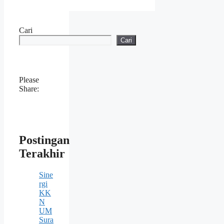
Cari
Cari
Please
Share:
Postingan
Terakhir
Sine
rgi
KK
N
UM
Sura