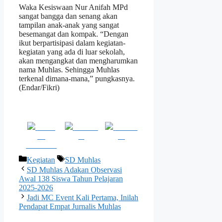
Waka Kesiswaan Nur Anifah MPd
sangat bangga dan senang akan
tampilan anak-anak yang sangat
besemangat dan kompak. “Dengan
ikut berpartisipasi dalam kegiatan-
kegiatan yang ada di luar sekolah,
akan mengangkat dan mengharumkan
nama Muhlas. Sehingga Muhlas
terkenal dimana-mana,” pungkasnya.
(Endar/Fikri)
Share
Post on
Follow
on
X
us
Facebook
Kategori
Tag
Kegiatan
SD Muhlas
SD Muhlas Adakan Observasi
Awal 138 Siswa Tahun Pelajaran
2025-2026
Jadi MC Event Kali Pertama, Inilah
Pendapat Empat Jurnalis Muhlas