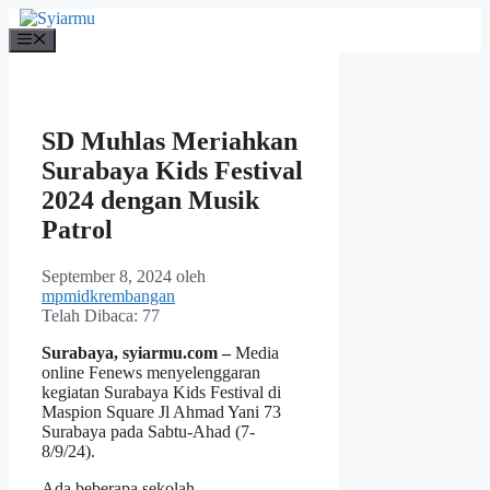
Langsung
ke
Menu
isi
SD Muhlas Meriahkan
Surabaya Kids Festival
2024 dengan Musik
Patrol
September 8, 2024
oleh
mpmidkrembangan
Telah Dibaca:
77
Surabaya, syiarmu.com –
Media
online Fenews menyelenggaran
kegiatan Surabaya Kids Festival di
Maspion Square Jl Ahmad Yani 73
Surabaya pada Sabtu-Ahad (7-
8/9/24).
Ada beberapa sekolah