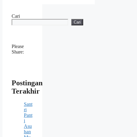
Cari
Cari
Please
Share:
Postingan
Terakhir
Sant
ri
Pant
i
Asu
han