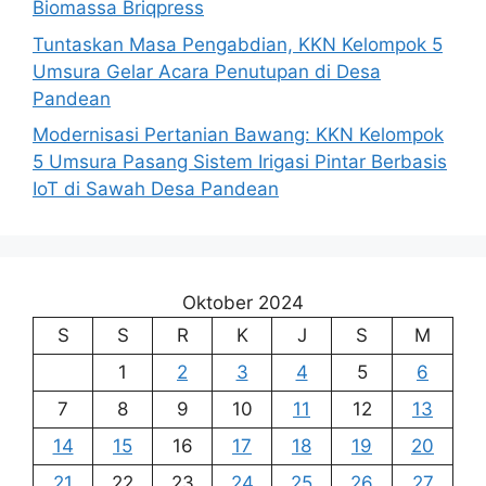
Biomassa Briqpress
Tuntaskan Masa Pengabdian, KKN Kelompok 5
Umsura Gelar Acara Penutupan di Desa
Pandean
Modernisasi Pertanian Bawang: KKN Kelompok
5 Umsura Pasang Sistem Irigasi Pintar Berbasis
IoT di Sawah Desa Pandean
Oktober 2024
S
S
R
K
J
S
M
1
2
3
4
5
6
7
8
9
10
11
12
13
14
15
16
17
18
19
20
21
22
23
24
25
26
27