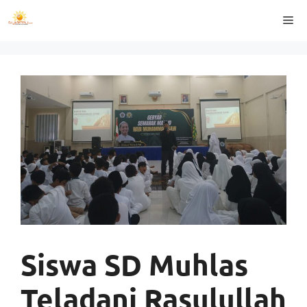
Langsung
Me
ke
isi
Siswa SD Muhlas
Teladani Rasulullah