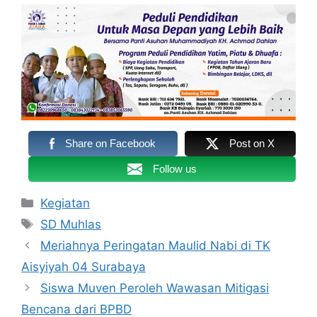
Share on Facebook
Post on X
Follow us
Kategori
Kegiatan
Tag
SD Muhlas
Meriahnya Peringatan Maulid Nabi di TK
Aisyiyah 04 Surabaya
Siswa Muven Peroleh Wawasan Mitigasi
Bencana dari BPBD