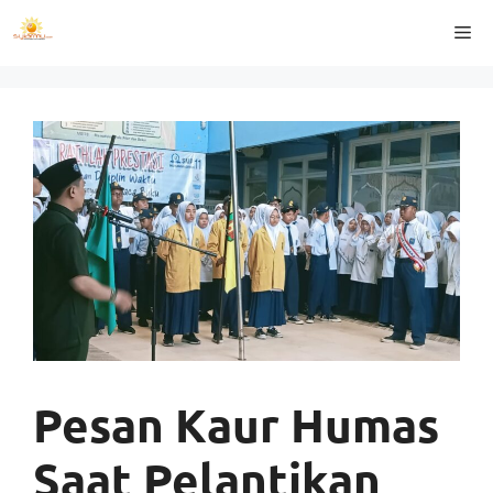
Langsung
Me
ke
isi
Pesan Kaur Humas
Saat Pelantikan