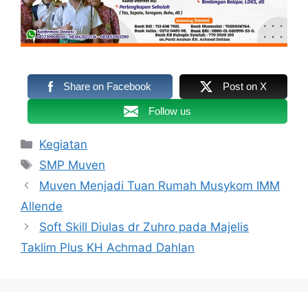
Share on Facebook
Post on X
Follow us
Kategori
Kegiatan
Tag
SMP Muven
Muven Menjadi Tuan Rumah Musykom IMM
Allende
Soft Skill Diulas dr Zuhro pada Majelis
Taklim Plus KH Achmad Dahlan