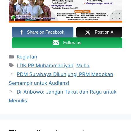
Share on Facebook
Post on X
Follow us
Kategori
Kegiatan
Tag
LDK PP Muhammadiyah
,
Muha
PDM Surabaya Dikunjungi PRM Medokan
Semampir untuk Audiensi
Dr Aribowo: Jangan Takut dan Ragu untuk
Menulis