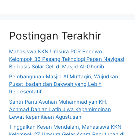
Postingan Terakhir
Mahasiswa KKN Umsura PCR Benowo
Kelompok 36 Pasang Teknologi Papan Navigasi
Berbasis Solar Cell di Masjid Al-Ghoriib
Pembangunan Masjid Al Muttaqin, Wujudkan
Pusat Ibadah dan Dakwah yang Lebih
Representatif
Santri Panti Asuhan Muhammadiyah KH.
Achmad Dahlan Latih Jiwa Kepemimpinan
Lewat Kepanitiaan Agustusan
Tinggalkan Kesan Mendalam, Mahasiswa KKN
Kelompok 27 Umsura Gelar Acara Penutupan di