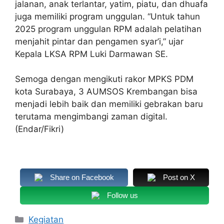
jalanan, anak terlantar, yatim, piatu, dan dhuafa
juga memiliki program unggulan. “Untuk tahun
2025 program unggulan RPM adalah pelatihan
menjahit pintar dan pengamen syar’i,” ujar
Kepala LKSA RPM Luki Darmawan SE.
Semoga dengan mengikuti rakor MPKS PDM
kota Surabaya, 3 AUMSOS Krembangan bisa
menjadi lebih baik dan memiliki gebrakan baru
terutama mengimbangi zaman digital.
(Endar/Fikri)
Share on Facebook
Post on X
Follow us
Kategori
Kegiatan