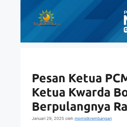
Langsung
ke
isi
Pesan Ketua PC
Ketua Kwarda Bo
Berpulangnya R
Januari 29, 2025
oleh
mpmidkrembangan