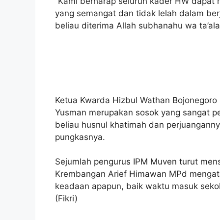
“Kami berharap seluruh kader HW dapat m
yang semangat dan tidak lelah dalam be
beliau diterima Allah subhanahu wa ta’ala,
Ketua Kwarda Hizbul Wathan Bojonegor
Yusman merupakan sosok yang sangat ped
beliau husnul khatimah dan perjuanganny
pungkasnya.
Sejumlah pengurus IPM Muven turut me
Krembangan Arief Himawan MPd mengatak
keadaan apapun, baik waktu masuk sekolah
(Fikri)