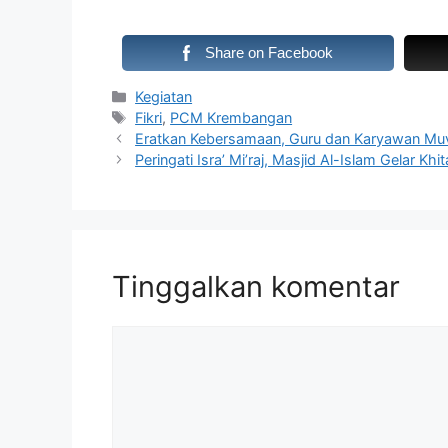
Share on Facebook
Kategori
Kegiatan
Tag
Fikri
,
PCM Krembangan
Eratkan Kebersamaan, Guru dan Karyawan Muve
Peringati Isra’ Mi’raj, Masjid Al-Islam Gelar Kh
Tinggalkan komentar
Komentar