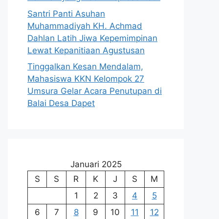
Santri Panti Asuhan
Muhammadiyah KH. Achmad
Dahlan Latih Jiwa Kepemimpinan
Lewat Kepanitiaan Agustusan
Tinggalkan Kesan Mendalam,
Mahasiswa KKN Kelompok 27
Umsura Gelar Acara Penutupan di
Balai Desa Dapet
Januari 2025
S
S
R
K
J
S
M
1
2
3
4
5
6
7
8
9
10
11
12