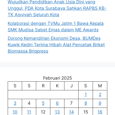
Wujudkan Pendidikan Anak Usia Dini yang
Unggul, PDA Kota Surabaya Sahkan RAPBS KB-
TK Aisyiyah Seluruh Kota
Kolaborasi dengan TVMu Jatim 1 Bawa Kepala
SMK Mudisa Sabet Emas dalam ME Awards
Dorong Kemandirian Ekonomi Desa, BUMDes
Kuwik Kediri Terima Hibah Alat Pencetak Briket
Biomassa Briqpress
Februari 2025
S
S
R
K
J
S
M
1
2
3
4
5
6
7
8
9
10
11
12
13
14
15
16