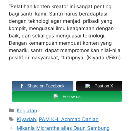
“Pelatihan konten kreator ini sangat penting
bagi santri kami. Santri harus beradaptasi
dengan teknologi agar menjadi pribadi yang
komplit, menguasai ilmu keagamaan dengan
baik, dan sekaligus menguasai teknologi.
Dengan kemampuan membuat konten yang
menarik, santri dapat mempromosikan nilai-nilai
positif di masyarakat, ”tutupnya. (Kiyadah/Fikri)
Share on Facebook
Post on X
Follow us
Kategori
Kegiatan
Tag
Kiyadah
,
PAM KH. Achmad Dahlan
Mikania Micrantha alias Daun Sembung