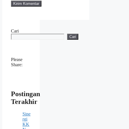
Cari
Cari
Please
Share:
Postingan
Terakhir
Sine
rgi
KK