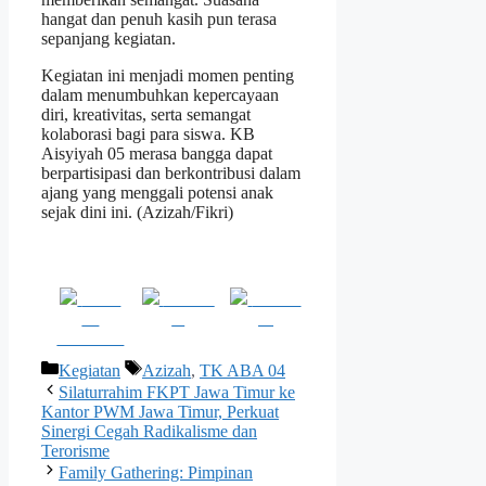
hangat dan penuh kasih pun terasa
sepanjang kegiatan.
Kegiatan ini menjadi momen penting
dalam menumbuhkan kepercayaan
diri, kreativitas, serta semangat
kolaborasi bagi para siswa. KB
Aisyiyah 05 merasa bangga dapat
berpartisipasi dan berkontribusi dalam
ajang yang menggali potensi anak
sejak dini ini. (Azizah/Fikri)
Share
Post on
Follow
on
X
us
Facebook
Kategori
Tag
Kegiatan
Azizah
,
TK ABA 04
Silaturrahim FKPT Jawa Timur ke
Kantor PWM Jawa Timur, Perkuat
Sinergi Cegah Radikalisme dan
Terorisme
Family Gathering: Pimpinan