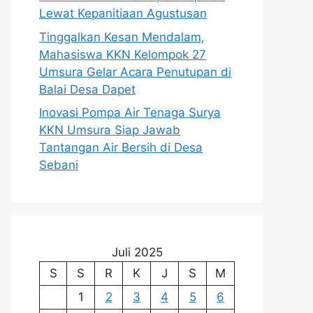
Lewat Kepanitiaan Agustusan
Tinggalkan Kesan Mendalam,
Mahasiswa KKN Kelompok 27
Umsura Gelar Acara Penutupan di
Balai Desa Dapet
Inovasi Pompa Air Tenaga Surya
KKN Umsura Siap Jawab
Tantangan Air Bersih di Desa
Sebani
Juli 2025
S
S
R
K
J
S
M
1
2
3
4
5
6