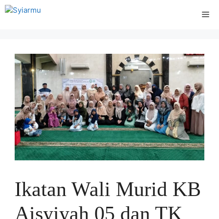
Langsung
Me
ke
isi
Ikatan Wali Murid KB
Aisyiyah 05 dan TK