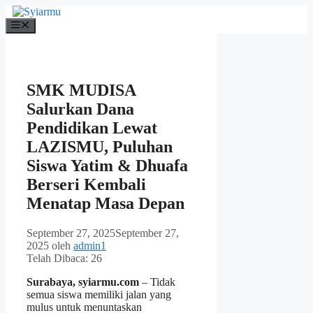
Langsung
ke
Menu
isi
SMK MUDISA
Salurkan Dana
Pendidikan Lewat
LAZISMU, Puluhan
Siswa Yatim & Dhuafa
Berseri Kembali
Menatap Masa Depan
September 27, 2025
September 27,
2025
oleh
admin1
Telah Dibaca:
26
Surabaya, syiarmu.com
– Tidak
semua siswa memiliki jalan yang
mulus untuk menuntaskan