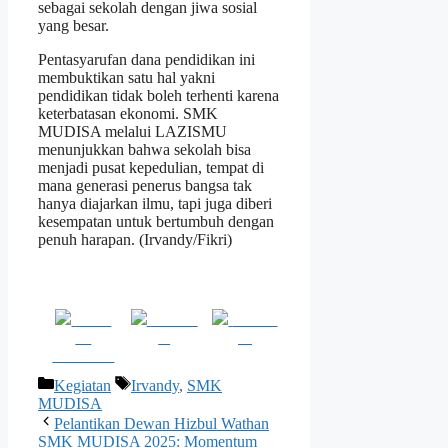
sebagai sekolah dengan jiwa sosial
yang besar.
Pentasyarufan dana pendidikan ini
membuktikan satu hal yakni
pendidikan tidak boleh terhenti karena
keterbatasan ekonomi. SMK
MUDISA melalui LAZISMU
menunjukkan bahwa sekolah bisa
menjadi pusat kepedulian, tempat di
mana generasi penerus bangsa tak
hanya diajarkan ilmu, tapi juga diberi
kesempatan untuk bertumbuh dengan
penuh harapan. (Irvandy/Fikri)
Share
Post on
Follow
on
X
us
Facebook
Kategori
Tag
Kegiatan
Irvandy
,
SMK
MUDISA
Pelantikan Dewan Hizbul Wathan
SMK MUDISA 2025: Momentum