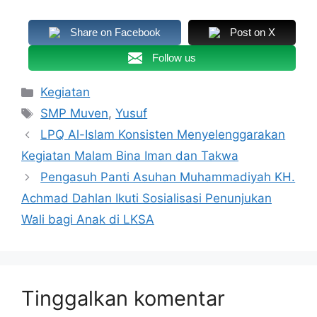
Share on Facebook
Post on X
Follow us
Kategori
Kegiatan
Tag
SMP Muven
,
Yusuf
LPQ Al-Islam Konsisten Menyelenggarakan
Kegiatan Malam Bina Iman dan Takwa
Pengasuh Panti Asuhan Muhammadiyah KH.
Achmad Dahlan Ikuti Sosialisasi Penunjukan
Wali bagi Anak di LKSA
Tinggalkan komentar