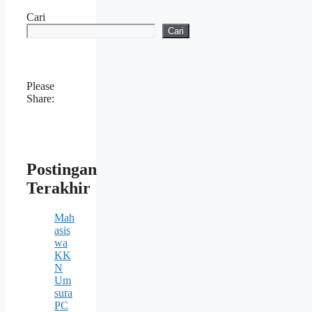
Cari
Cari
Please
Share:
Postingan
Terakhir
Mah
asis
wa
KK
N
Um
sura
PC