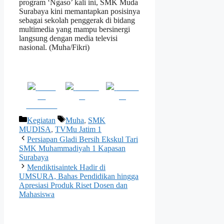
program ‘Ngaso’ kali ini, SMK Muda
Surabaya kini memantapkan posisinya
sebagai sekolah penggerak di bidang
multimedia yang mampu bersinergi
langsung dengan media televisi
nasional. (Muha/Fikri)
Share
Post on
Follow
on
X
us
Facebook
Kategori
Tag
Kegiatan
Muha
,
SMK
MUDISA
,
TVMu Jatim 1
Persiapan Gladi Bersih Ekskul Tari
SMK Muhammadiyah 1 Kapasan
Surabaya
Mendiktisaintek Hadir di
UMSURA, Bahas Pendidikan hingga
Apresiasi Produk Riset Dosen dan
Mahasiswa