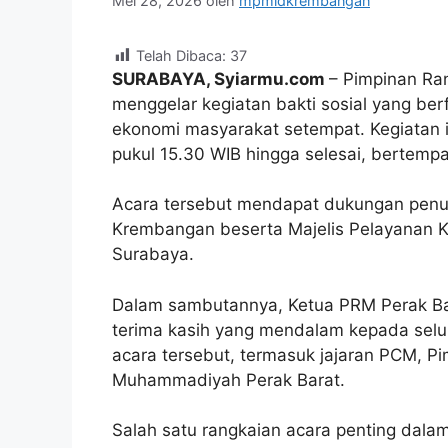
Mei 28, 2026
oleh
mpmidkrembangan
Telah Dibaca:
37
SURABAYA, Syiarmu.com
– Pimpinan Ra
menggelar kegiatan bakti sosial yang ber
ekonomi masyarakat setempat. Kegiatan i
pukul 15.30 WIB hingga selesai, bertempa
Acara tersebut mendapat dukungan pen
Krembangan beserta Majelis Pelayanan 
Surabaya.
Dalam sambutannya, Ketua PRM Perak Ba
terima kasih yang mendalam kepada selu
acara tersebut, termasuk jajaran PCM, Pi
Muhammadiyah Perak Barat.
Salah satu rangkaian acara penting dalam