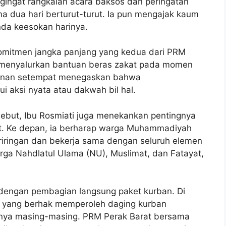
ingat rangkaian acara baksos dan peringatan
ma dua hari berturut-turut. Ia pun mengajak kaum
nda keesokan harinya.
 komitmen jangka panjang yang kedua dari PRM
s menyalurkan bantuan beras zakat pada momen
pimpinan setempat menegaskan bahwa
 aksi nyata atau dakwah bil hal.
ebut, Ibu Rosmiati juga menekankan pentingnya
t. Ke depan, ia berharap warga Muhammadiyah
eriringan dan bekerja sama dengan seluruh elemen
ga Nahdlatul Ulama (NU), Muslimat, dan Fatayat,
p dengan pembagian langsung paket kurban. Di
n yang berhak memperoleh daging kurban
nya masing-masing. PRM Perak Barat bersama