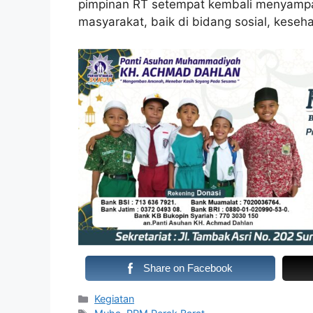
pimpinan RT setempat kembali menyamp
masyarakat, baik di bidang sosial, keseh
Share on Facebook
Kategori
Kegiatan
Tag