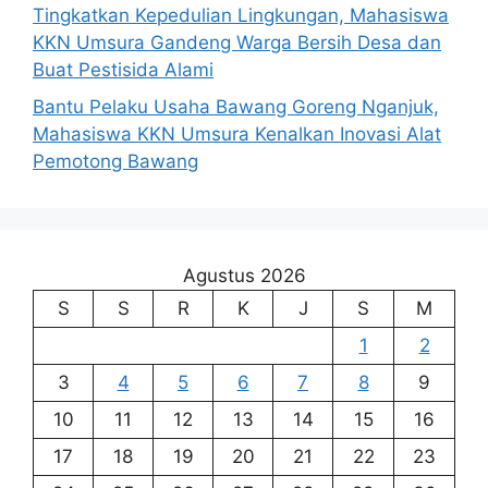
Tingkatkan Kepedulian Lingkungan, Mahasiswa
KKN Umsura Gandeng Warga Bersih Desa dan
Buat Pestisida Alami
Bantu Pelaku Usaha Bawang Goreng Nganjuk,
Mahasiswa KKN Umsura Kenalkan Inovasi Alat
Pemotong Bawang
Agustus 2026
S
S
R
K
J
S
M
1
2
3
4
5
6
7
8
9
10
11
12
13
14
15
16
17
18
19
20
21
22
23