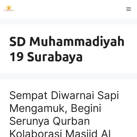
Langsung
Me
ke
isi
SD Muhammadiyah
19 Surabaya
Sempat Diwarnai Sapi
Mengamuk, Begini
Serunya Qurban
Kolaborasi Masjid Al