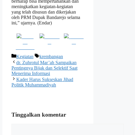
berharap bisa mempertahankan dan
meningkatkan kegiatan-kegiatan
yang telah disusun dan dikerjakan
oleh PRM Dupak Bandarejo selama
ini,” ujarnya. (Endar)
Share
Post on
Follow
on
X
us
Facebook
Kategori
Tag
Kegiatan
krembangan
dr. Zuhrotul Mar’ah Sampaikan
Pentingnya Bijak dan Selektif Saat
Menerima Informasi
Kader Harus Sukseskan Jihad
Politik Muhammadiyah
Tinggalkan komentar
Komentar