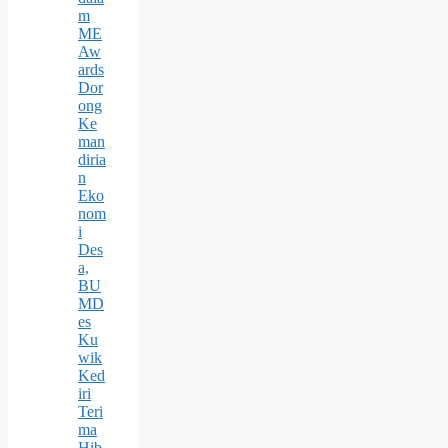
m
ME
Aw
ards
Dor
ong
Ke
man
diria
n
Eko
nom
i
Des
a,
BU
MD
es
Ku
wik
Ked
iri
Teri
ma
Hib