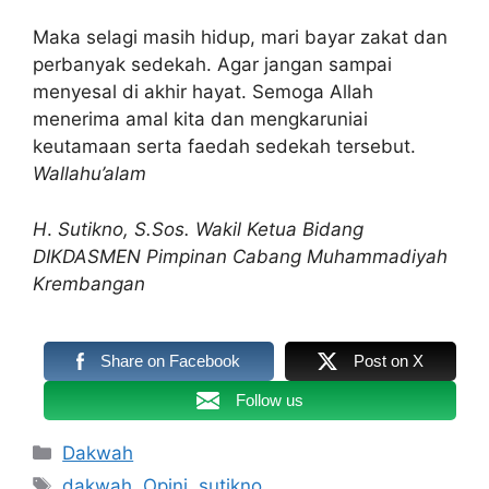
Maka selagi masih hidup, mari bayar zakat dan
perbanyak sedekah. Agar jangan sampai
menyesal di akhir hayat. Semoga Allah
menerima amal kita dan mengkaruniai
keutamaan serta faedah sedekah tersebut.
Wallahu’alam
H
.
Sutikno, S.Sos. Wakil Ketua Bidang
DIKDASMEN Pimpinan Cabang Muhammadiyah
Krembangan
Share on Facebook
Post on X
Follow us
Kategori
Dakwah
Tag
dakwah
,
Opini
,
sutikno