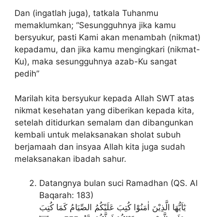
Dan (ingatlah juga), tatkala Tuhanmu
memaklumkan; “Sesungguhnya jika kamu
bersyukur, pasti Kami akan menambah (nikmat)
kepadamu, dan jika kamu mengingkari (nikmat-
Ku), maka sesungguhnya azab-Ku sangat
pedih”
Marilah kita bersyukur kepada Allah SWT atas
nikmat kesehatan yang diberikan kepada kita,
setelah ditidurkan semalam dan dibangunkan
kembali untuk melaksanakan sholat subuh
berjamaah dan insyaa Allah kita juga sudah
melaksanakan ibadah sahur.
Datangnya bulan suci Ramadhan (QS. Al
Baqarah: 183)
يٰٓاَيُّهَا الَّذِيْنَ اٰمَنُوْا كُتِبَ عَلَيْكُمُ الصِّيَامُ كَمَا كُتِبَ