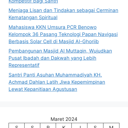
Kompetitif bagi Santri
Menjaga Lisan dan Tindakan sebagai Cerminan
Kematangan Spiritual
Mahasiswa KKN Umsura PCR Benowo
Kelompok 36 Pasang Teknologi Papan Navigasi
Berbasis Solar Cell di Masjid Al-Ghoriib
Pembangunan Masjid Al Muttaqin, Wujudkan
Pusat Ibadah dan Dakwah yang Lebih
Representatif
Santri Panti Asuhan Muhammadiyah KH.
Achmad Dahlan Latih Jiwa Kepemimpinan
Lewat Kepanitiaan Agustusan
Maret 2024
S
S
R
K
J
S
M