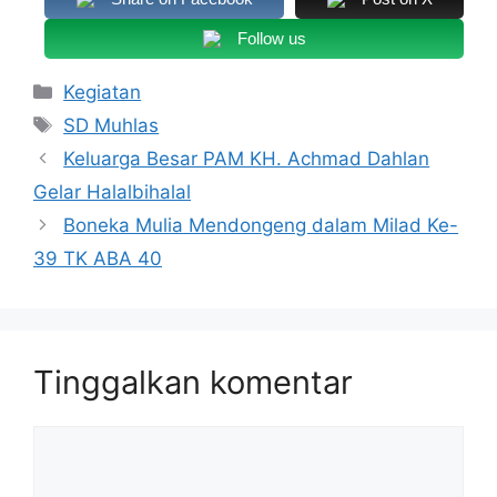
Follow us
Kategori
Kegiatan
Tag
SD Muhlas
Keluarga Besar PAM KH. Achmad Dahlan
Gelar Halalbihalal
Boneka Mulia Mendongeng dalam Milad Ke-
39 TK ABA 40
Tinggalkan komentar
Komentar