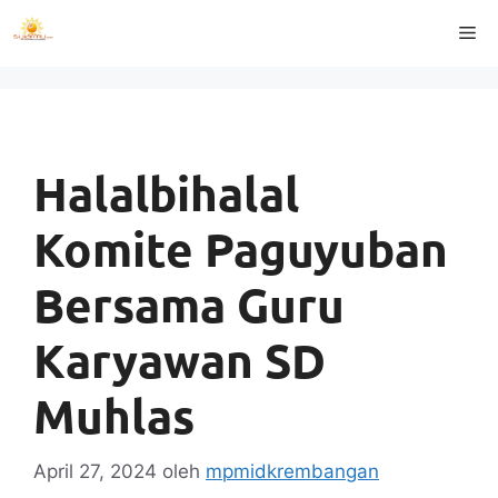
Langsung
Me
ke
isi
Halalbihalal
Komite Paguyuban
Bersama Guru
Karyawan SD
Muhlas
April 27, 2024
oleh
mpmidkrembangan