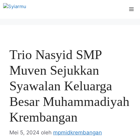
Langsung
Me
ke
isi
Trio Nasyid SMP
Muven Sejukkan
Syawalan Keluarga
Besar Muhammadiyah
Krembangan
Mei 5, 2024
oleh
mpmidkrembangan