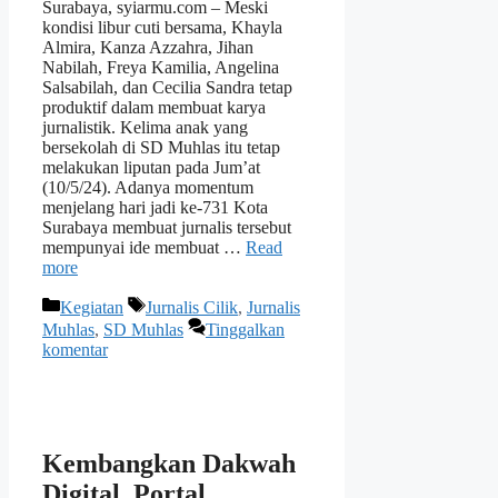
Surabaya, syiarmu.com – Meski
kondisi libur cuti bersama, Khayla
Almira, Kanza Azzahra, Jihan
Nabilah, Freya Kamilia, Angelina
Salsabilah, dan Cecilia Sandra tetap
produktif dalam membuat karya
jurnalistik. Kelima anak yang
bersekolah di SD Muhlas itu tetap
melakukan liputan pada Jum’at
(10/5/24). Adanya momentum
menjelang hari jadi ke-731 Kota
Surabaya membuat jurnalis tersebut
mempunyai ide membuat …
Read
more
Kategori
Tag
Kegiatan
Jurnalis Cilik
,
Jurnalis
Muhlas
,
SD Muhlas
Tinggalkan
komentar
Kembangkan Dakwah
Digital, Portal