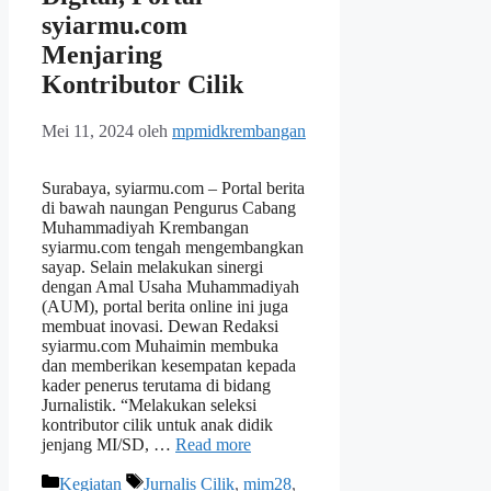
syiarmu.com
Menjaring
Kontributor Cilik
Mei 11, 2024
oleh
mpmidkrembangan
Surabaya, syiarmu.com – Portal berita
di bawah naungan Pengurus Cabang
Muhammadiyah Krembangan
syiarmu.com tengah mengembangkan
sayap. Selain melakukan sinergi
dengan Amal Usaha Muhammadiyah
(AUM), portal berita online ini juga
membuat inovasi. Dewan Redaksi
syiarmu.com Muhaimin membuka
dan memberikan kesempatan kepada
kader penerus terutama di bidang
Jurnalistik. “Melakukan seleksi
kontributor cilik untuk anak didik
jenjang MI/SD, …
Read more
Kategori
Tag
Kegiatan
Jurnalis Cilik
,
mim28
,