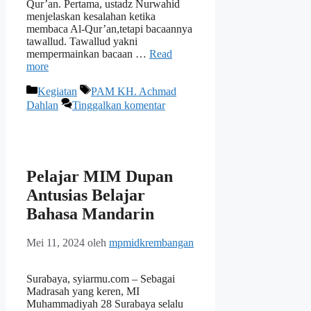
Qur’an. Pertama, ustadz Nurwahid
menjelaskan kesalahan ketika
membaca Al-Qur’an,tetapi bacaannya
tawallud. Tawallud yakni
mempermainkan bacaan …
Read
more
Kategori
Tag
Kegiatan
PAM KH. Achmad
Dahlan
Tinggalkan komentar
Pelajar MIM Dupan
Antusias Belajar
Bahasa Mandarin
Mei 11, 2024
oleh
mpmidkrembangan
Surabaya, syiarmu.com – Sebagai
Madrasah yang keren, MI
Muhammadiyah 28 Surabaya selalu