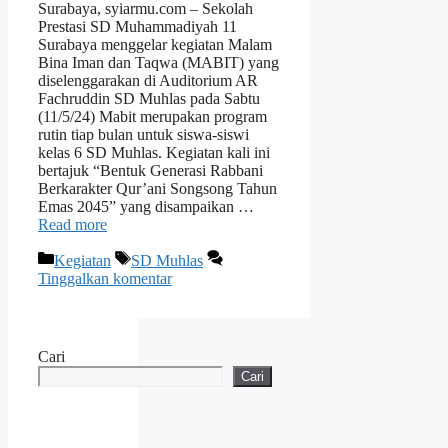
Surabaya, syiarmu.com – Sekolah
Prestasi SD Muhammadiyah 11
Surabaya menggelar kegiatan Malam
Bina Iman dan Taqwa (MABIT) yang
diselenggarakan di Auditorium AR
Fachruddin SD Muhlas pada Sabtu
(11/5/24) Mabit merupakan program
rutin tiap bulan untuk siswa-siswi
kelas 6 SD Muhlas. Kegiatan kali ini
bertajuk “Bentuk Generasi Rabbani
Berkarakter Qur’ani Songsong Tahun
Emas 2045” yang disampaikan …
Read more
Kategori
Tag
Kegiatan
SD Muhlas
Tinggalkan komentar
Cari
Cari