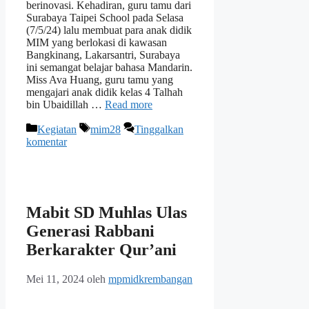
berinovasi. Kehadiran, guru tamu dari
Surabaya Taipei School pada Selasa
(7/5/24) lalu membuat para anak didik
MIM yang berlokasi di kawasan
Bangkinang, Lakarsantri, Surabaya
ini semangat belajar bahasa Mandarin.
Miss Ava Huang, guru tamu yang
mengajari anak didik kelas 4 Talhah
bin Ubaidillah …
Read more
Kategori
Tag
Kegiatan
mim28
Tinggalkan
komentar
Mabit SD Muhlas Ulas
Generasi Rabbani
Berkarakter Qur’ani
Mei 11, 2024
oleh
mpmidkrembangan