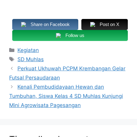
Share on Facebook
Post on X
Follow us
Kategori
Kegiatan
Tag
SD Muhlas
Perkuat Ukhuwah PCPM Krembangan Gelar
Futsal Persaudaraan
Kenali Pembudidayaan Hewan dan
Tumbuhan, Siswa Kelas 4 SD Muhlas Kunjungi
Mini Agrowisata Pagesangan