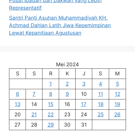
Pusat Ibadah dan Dakwah yang Lebih
Representatif
Santri Panti Asuhan Muhammadiyah KH.
Achmad Dahlan Latih Jiwa Kepemimpinan
Lewat Kepanitiaan Agustusan
Mei 2024
S
S
R
K
J
S
M
1
2
3
4
5
6
7
8
9
10
11
12
13
14
15
16
17
18
19
20
21
22
23
24
25
26
27
28
29
30
31