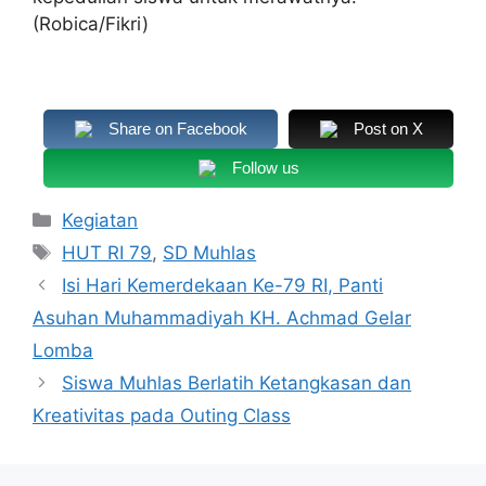
(Robica/Fikri)
Share on Facebook
Post on X
Follow us
Kategori
Kegiatan
Tag
HUT RI 79
,
SD Muhlas
Isi Hari Kemerdekaan Ke-79 RI, Panti
Asuhan Muhammadiyah KH. Achmad Gelar
Lomba
Siswa Muhlas Berlatih Ketangkasan dan
Kreativitas pada Outing Class