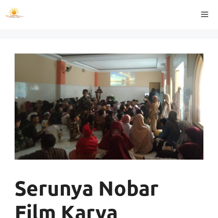
Langsung
Me
ke
isi
Serunya Nobar
Film Karya