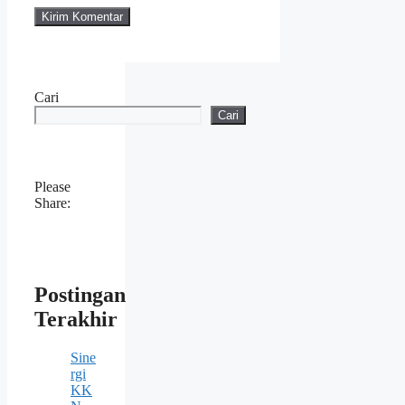
Cari
Cari
Please
Share:
Postingan
Terakhir
Sine
rgi
KK