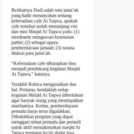
Berikutnya Hadi salah satu jama’ah
yang hadir menanyakan tentang
keberadaan cafe At Taqwa, apakah
cafe tersebut sudah menunjang visi
dan misi Masjid At Taqwa yaitu: (1)
membantu mengawasi keamanan
parkir; (2) sebagai upaya
pemberdayaan jamaah; (3) sarana
diskusi para jama’ah.
“Keberadaan cafe diharapkan bisa
menjadi pendukung kegiatan Masjid
At Taqwa,” katanya.
Terakhir Robica mengusulkan dua
hal. Pertama, hendaklah setiap
kegiatan Masjid At Taqwa diberitakan
agar banyak orang yang mendapatkan
manfaatnya. Kedua, pemberdayaan
pemuda harus terus digalakkan.
Dibutuhkan program yang dapat
menggaet minat pemuda dan pemudi
untuk aktif memakmurkan masjid At
Taqwa terutama ba’da shalat isya.