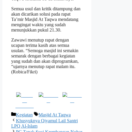
Semua usul dan kritik ditampung dan
akan dicarikan solusi pada rapat
Ta’mir Masjid At Taqwa mendatang
mengingat waktu yang sudah
menunjukkan pukul 21.30.
Zawawi menutup rapat dengan
ucapan terima kasih atas semua
usulan. “Semoga masjid ini semakin
semarak dengan berbagai kegiatan
yang sudah dan akan diprogramkan,
“ujarnya menutup rapat malam itu.
(Robica/Fikri)
Share
Post on
Follow
on
X
us
Facebook
Kategori
Tag
Kegiatan
Masjid At Taqwa
Khusyuknya Qiyamul Lail Santri
LPQ Al-Islam
PC Tapak Suci Krembangan Nobar