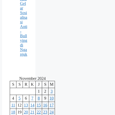
Gel
ar
Sosi
alisa
si
Anti
-
Bull
ying
di
Nga
njuk
November 2024
S
S
R
K
J
S
M
1
2
3
4
5
6
7
8
9
10
11
12
13
14
15
16
17
18
19
20
21
22
23
24