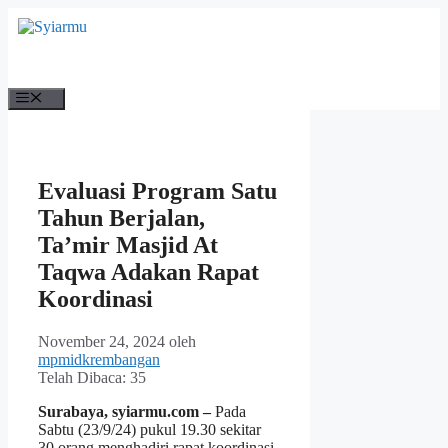
Langsung
ke
isi
Menu
Evaluasi Program Satu
Tahun Berjalan,
Ta’mir Masjid At
Taqwa Adakan Rapat
Koordinasi
November 24, 2024
oleh
mpmidkrembangan
Telah Dibaca:
35
Surabaya, syiarmu.com –
Pada
Sabtu (23/9/24) pukul 19.30 sekitar
30 orang menghadiri rapat koordinasi