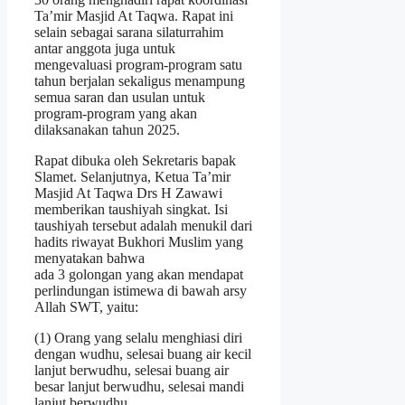
Ta’mir Masjid At Taqwa. Rapat ini
selain sebagai sarana silaturrahim
antar anggota juga untuk
mengevaluasi program-program satu
tahun berjalan sekaligus menampung
semua saran dan usulan untuk
program-program yang akan
dilaksanakan tahun 2025.
Rapat dibuka oleh Sekretaris bapak
Slamet. Selanjutnya, Ketua Ta’mir
Masjid At Taqwa Drs H Zawawi
memberikan taushiyah singkat. Isi
taushiyah tersebut adalah menukil dari
hadits riwayat Bukhori Muslim yang
menyatakan bahwa
ada 3 golongan yang akan mendapat
perlindungan istimewa di bawah arsy
Allah SWT, yaitu:
(1) Orang yang selalu menghiasi diri
dengan wudhu, selesai buang air kecil
lanjut berwudhu, selesai buang air
besar lanjut berwudhu, selesai mandi
lanjut berwudhu.