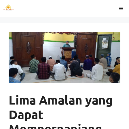
Langsung
Me
ke
isi
Lima Amalan yang
Dapat
Memperpanjang