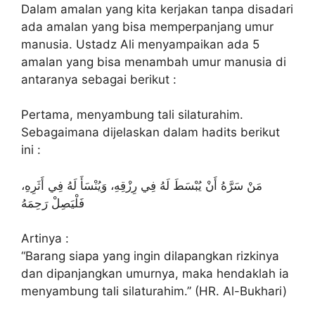
Dalam amalan yang kita kerjakan tanpa disadari
ada amalan yang bisa memperpanjang umur
manusia. Ustadz Ali menyampaikan ada 5
amalan yang bisa menambah umur manusia di
antaranya sebagai berikut :
Pertama, menyambung tali silaturahim.
Sebagaimana dijelaskan dalam hadits berikut
ini :
مَنْ سَرَّهُ أَنْ يُبْسَطَ لَهُ فِي رِزْقِهِ، وَيُنْسَأَ لَهُ فِي أَثَرِهِ،
فَلْيَصِلْ رَحِمَهُ
Artinya :
“Barang siapa yang ingin dilapangkan rizkinya
dan dipanjangkan umurnya, maka hendaklah ia
menyambung tali silaturahim.” (HR. Al-Bukhari)