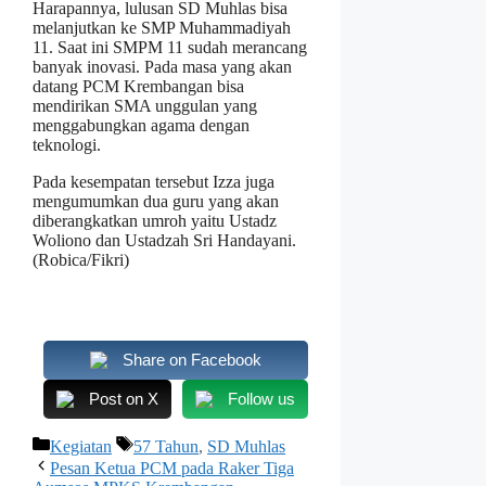
Harapannya, lulusan SD Muhlas bisa
melanjutkan ke SMP Muhammadiyah
11. Saat ini SMPM 11 sudah merancang
banyak inovasi. Pada masa yang akan
datang PCM Krembangan bisa
mendirikan SMA unggulan yang
menggabungkan agama dengan
teknologi.
Pada kesempatan tersebut Izza juga
mengumumkan dua guru yang akan
diberangkatkan umroh yaitu Ustadz
Woliono dan Ustadzah Sri Handayani.
(Robica/Fikri)
Share on Facebook
Post on X
Follow us
Kategori
Tag
Kegiatan
57 Tahun
,
SD Muhlas
Pesan Ketua PCM pada Raker Tiga