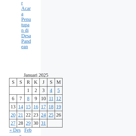
r
Acar
a
Penu
tupa
n di
Desa
Pand
ean
Januari 2025
S
S
R
K
J
S
M
1
2
3
4
5
6
7
8
9
10
11
12
13
14
15
16
17
18
19
20
21
22
23
24
25
26
27
28
29
30
31
« Des
Feb
»