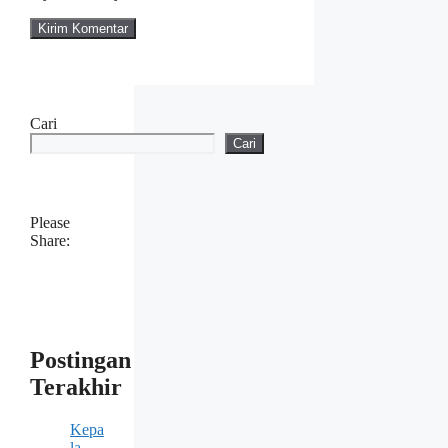
Cari
Cari
Please
Share:
Postingan
Terakhir
Kepa
la