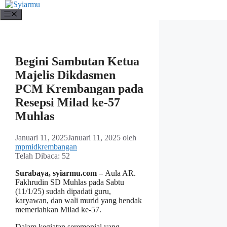
Langsung
ke
Menu
isi
Begini Sambutan Ketua
Majelis Dikdasmen
PCM Krembangan pada
Resepsi Milad ke-57
Muhlas
Januari 11, 2025
Januari 11, 2025
oleh
mpmidkrembangan
Telah Dibaca:
52
Surabaya, syiarmu.com –
Aula AR.
Fakhrudin SD Muhlas pada Sabtu
(11/1/25) sudah dipadati guru,
karyawan, dan wali murid yang hendak
memeriahkan Milad ke-57.
Dalam kegiatan seremonial yang