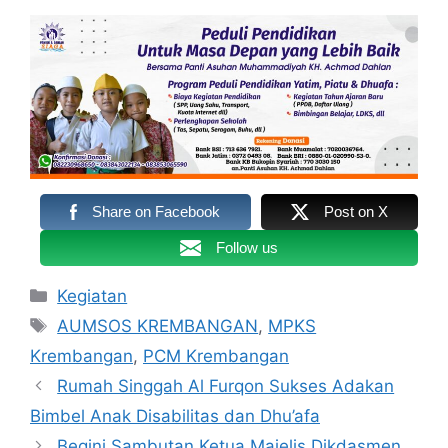
Share on Facebook
Post on X
Follow us
Kategori
Kegiatan
Tag
AUMSOS KREMBANGAN
,
MPKS
Krembangan
,
PCM Krembangan
Rumah Singgah Al Furqon Sukses Adakan
Bimbel Anak Disabilitas dan Dhu’afa
Begini Sambutan Ketua Majelis Dikdasmen