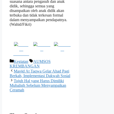
suasana antara pengasuh dan anak
didik, sehingga semua yang
disampaikan oleh anak didik akan
terbuka dan tidak terkesan formal
dalam menyampaikan pendapatnya.
(Wahid/Fikri)
Share
Post on
Follow
on
X
us
Facebook
Kategori
Tag
Kegiatan
AUMSOS
KREMBANGAN
Masjid At Taqwa Gelar Ahad Pagi
Berkah, Implementasi Dakwah Sosial
Tujuh Hal yang Harus Dimiliki
Mubaligh Sebelum Menyampaikan
Ceramah