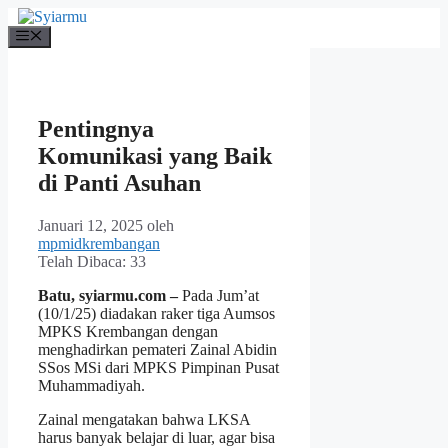
Langsung
ke
Menu
isi
Pentingnya
Komunikasi yang Baik
di Panti Asuhan
Januari 12, 2025
oleh
mpmidkrembangan
Telah Dibaca:
33
Batu, syiarmu.com –
Pada Jum’at
(10/1/25) diadakan raker tiga Aumsos
MPKS Krembangan dengan
menghadirkan pemateri Zainal Abidin
SSos MSi dari MPKS Pimpinan Pusat
Muhammadiyah.
Zainal mengatakan bahwa LKSA
harus banyak belajar di luar, agar bisa