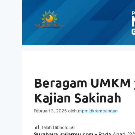
Langsung
ke
isi
Beragam UMKM 
Kajian Sakinah
Februari 3, 2025
oleh
mpmidkrembangan
Telah Dibaca:
56
Surabaya, syiarmu.com –
Pada Ahad (2