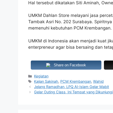
Hal tersebut dikatakan Siti Aminah, Ow
UMKM Dahlan Store melayani jasa perceta
Tambak Asri No. 202 Surabaya. Spiritny
memenuhi kebutuhan PCM Krembangan. Uja
UMKM di Indonesia akan menjadi kuat jik
enterpreneur agar bisa bersaing dan tet
Share on Facebook
Kategori
Kegiatan
Tag
Kajian Sakinah
,
PCM Krembangan
,
Wahid
Jelang Ramadhan, LPQ Al-Islam Gelar Mabit
Gelar Outing Class, Ini Tempat yang Dikunjun