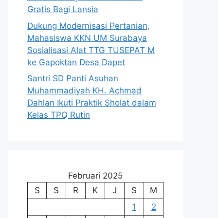
Gratis Bagi Lansia
Dukung Modernisasi Pertanian,
Mahasiswa KKN UM Surabaya
Sosialisasi Alat TTG TUSEPAT M
ke Gapoktan Desa Dapet
Santri SD Panti Asuhan
Muhammadiyah KH. Achmad
Dahlan Ikuti Praktik Sholat dalam
Kelas TPQ Rutin
Februari 2025
S
S
R
K
J
S
M
1
2