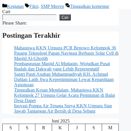
Kategori
Tag
Kegiatan
Fikri
,
SMP Muven
Tinggalkan komentar
Cari
Cari
Please Share:
Postingan Terakhir
Mahasiswa KKN Umsura PCR Benowo Kelompok 36
Pasang Teknologi Papan Navigasi Berbasis Solar Cell di
Masjid Al-Ghoriib
Pembangunan Masjid Al Muttaqin, Wujudkan Pusat
Ibadah dan Dakwah yang Lebih Representatif
Santri Panti Asuhan Muhammadiyah KH. Achmad
Dahlan Latih Jiwa Kepemimpinan Lewat Kepanitiaan
Agustusan
Tinggalkan Kesan Mendalam, Mahasiswa KKN
Kelompok 27 Umsura Gelar Acara Penutupan di Balai
Desa Dapet
Inovasi Pompa Air Tenaga Surya KKN Umsura Siap
Jawab Tantangan Air Bersih di Desa Sebani
Juni 2025
S
S
R
K
J
S
M