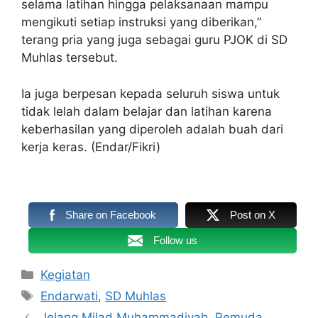
selama latihan hingga pelaksanaan mampu
mengikuti setiap instruksi yang diberikan,”
terang pria yang juga sebagai guru PJOK di SD
Muhlas tersebut.
Ia juga berpesan kepada seluruh siswa untuk
tidak lelah dalam belajar dan latihan karena
keberhasilan yang diperoleh adalah buah dari
kerja keras. (Endar/Fikri)
Share on Facebook
Post on X
Follow us
Kategori
Kegiatan
Tag
Endarwati
,
SD Muhlas
Jelang Milad Muhammadiyah, Pemuda