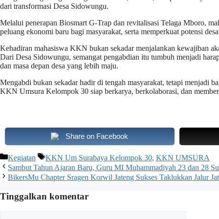
dari transformasi Desa Sidowungu.
Melalui penerapan Biosmart G-Trap dan revitalisasi Telaga Mboro, m
peluang ekonomi baru bagi masyarakat, serta memperkuat potensi des
Kehadiran mahasiswa KKN bukan sekadar menjalankan kewajiban aka
Dari Desa Sidowungu, semangat pengabdian itu tumbuh menjadi harapan
dan masa depan desa yang lebih maju.
Mengabdi bukan sekadar hadir di tengah masyarakat, tetapi menjadi ba
KKN Umsura Kelompok 30 siap berkarya, berkolaborasi, dan memberik
Share on Facebook
Kategori
Tag
Kegiatan
KKN Um Surabaya Kelompok 30
,
KKN UMSURA
Sambut Tahun Ajaran Baru, Guru MI Muhammadiyah 23 dan 28 Surab
BikersMu Chapter Sragen Korwil Jateng Sukses Taklukkan Jalur Ja
Tinggalkan komentar
Komentar