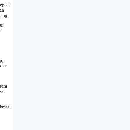
kepada
tan
sung.
ui
t
p,
k ke
gram
kat
dayaan