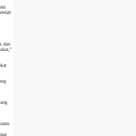
ata
etelah
, dan
akat,”
akat
ung
yang
katan
gian