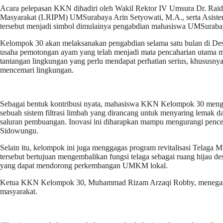
Acara pelepasan KKN dihadiri oleh Wakil Rektor IV Umsura Dr. Raid
Masyarakat (LRIPM) UMSurabaya Arin Setyowati, M.A., serta Asisten
tersebut menjadi simbol dimulainya pengabdian mahasiswa UMSuraba
Kelompok 30 akan melaksanakan pengabdian selama satu bulan di Des
usaha pemotongan ayam yang telah menjadi mata pencaharian utama mas
tantangan lingkungan yang perlu mendapat perhatian serius, khususnya
mencemari lingkungan.
Sebagai bentuk kontribusi nyata, mahasiswa KKN Kelompok 30 mengh
sebuah sistem filtrasi limbah yang dirancang untuk menyaring lemak 
saluran pembuangan. Inovasi ini diharapkan mampu mengurangi pencem
Sidowungu.
Selain itu, kelompok ini juga menggagas program revitalisasi Telag
tersebut bertujuan mengembalikan fungsi telaga sebagai ruang hijau de
yang dapat mendorong perkembangan UMKM lokal.
Ketua KKN Kelompok 30, Muhammad Rizam Arzaqi Robby, menegaska
masyarakat.