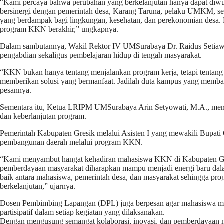
“Kami percaya bahwa perubahan yang berkelanjutan hanya dapat diwu
bersinergi dengan pemerintah desa, Karang Taruna, pelaku UMKM, se
yang berdampak bagi lingkungan, kesehatan, dan perekonomian desa. 
program KKN berakhir,” ungkapnya.
Dalam sambutannya, Wakil Rektor IV UMSurabaya Dr. Raidus Setiaw
pengabdian sekaligus pembelajaran hidup di tengah masyarakat.
“KKN bukan hanya tentang menjalankan program kerja, tetapi tenta
memberikan solusi yang bermanfaat. Jadilah duta kampus yang membaw
pesannya.
Sementara itu, Ketua LRIPM UMSurabaya Arin Setyowati, M.A., mene
dan keberlanjutan program.
Pemerintah Kabupaten Gresik melalui Asisten I yang mewakili Bupat
pembangunan daerah melalui program KKN.
“Kami menyambut hangat kehadiran mahasiswa KKN di Kabupaten Gre
pemberdayaan masyarakat diharapkan mampu menjadi energi baru dal
baik antara mahasiswa, pemerintah desa, dan masyarakat sehingga pr
berkelanjutan,” ujarnya.
Dosen Pembimbing Lapangan (DPL) juga berpesan agar mahasiswa menj
partisipatif dalam setiap kegiatan yang dilaksanakan.
Dengan mengusung semangat kolaborasi, inovasi, dan pemberdayaan