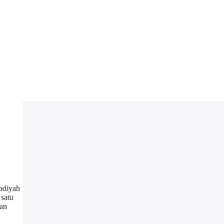
adiyah
 satu
an