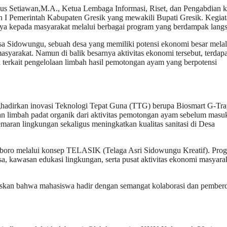
us Setiawan,M.A., Ketua Lembaga Informasi, Riset, dan Pengabdian 
 I Pemerintah Kabupaten Gresik yang mewakili Bupati Gresik. Kegia
ya kepada masyarakat melalui berbagai program yang berdampak lang
a Sidowungu, sebuah desa yang memiliki potensi ekonomi besar melal
yarakat. Namun di balik besarnya aktivitas ekonomi tersebut, terdapa
 terkait pengelolaan limbah hasil pemotongan ayam yang berpotensi
adirkan inovasi Teknologi Tepat Guna (TTG) berupa Biosmart G-Tra
dan limbah padat organik dari aktivitas pemotongan ayam sebelum masu
aran lingkungan sekaligus meningkatkan kualitas sanitasi di Desa
a Mboro melalui konsep TELASIK (Telaga Asri Sidowungu Kreatif). Pro
sa, kawasan edukasi lingkungan, serta pusat aktivitas ekonomi masyara
n bahwa mahasiswa hadir dengan semangat kolaborasi dan pember