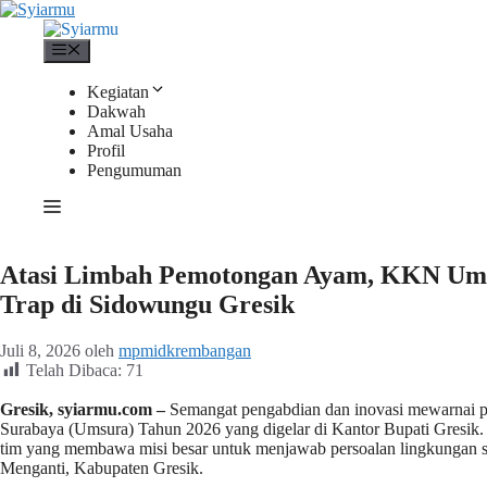
Langsung
ke
isi
Menu
Kegiatan
Dakwah
Amal Usaha
Profil
Pengumuman
Atasi Limbah Pemotongan Ayam, KKN Ums
Trap di Sidowungu Gresik
Juli 8, 2026
oleh
mpmidkrembangan
Telah Dibaca:
71
Gresik, syiarmu.com –
Semangat pengabdian dan inovasi mewarnai 
Surabaya (Umsura) Tahun 2026 yang digelar di Kantor Bupati Gresik.
tim yang membawa misi besar untuk menjawab persoalan lingkungan 
Menganti, Kabupaten Gresik.