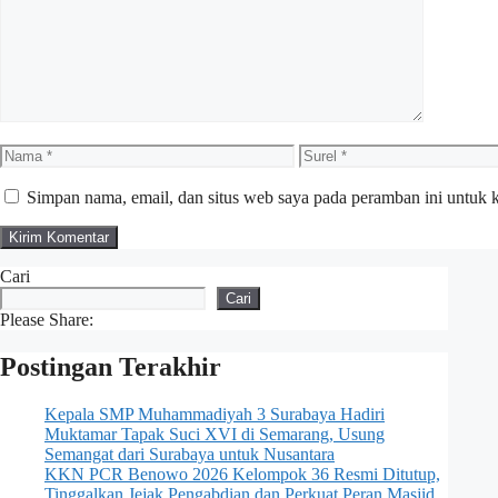
Nama
Surel
Simpan nama, email, dan situs web saya pada peramban ini untuk 
Cari
Cari
Please Share:
Postingan Terakhir
Kepala SMP Muhammadiyah 3 Surabaya Hadiri
Muktamar Tapak Suci XVI di Semarang, Usung
Semangat dari Surabaya untuk Nusantara
KKN PCR Benowo 2026 Kelompok 36 Resmi Ditutup,
Tinggalkan Jejak Pengabdian dan Perkuat Peran Masjid