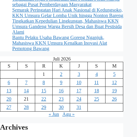
sebagai Pusat Pemberdayaan Masyarakat
Semarak Peringatan Hari Anak Nasional di Kedungsoko,
KKN Umsura Gelar Lomba Unik hingga Nonton Bareng
Tingkatkan Kepedulian Lingkungan, Mahasiswa KKN
Umsura Gandeng Warga Bersih Desa dan Buat Pestisida
Alami
Bantu Pelaku Usaha Bawang Goreng Nganjuk,
Mahasiswa KKN Umsura Kenalkan Inovasi Alat
Pemotong Bawang
Juli 2026
S
S
R
K
J
S
M
1
2
3
4
5
6
7
8
9
10
11
12
13
14
15
16
17
18
19
20
21
22
23
24
25
26
27
28
29
30
31
« Jun
Agu »
Archives