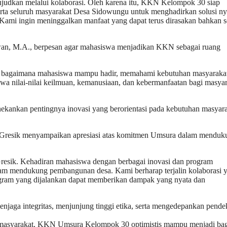
judkan melalui kolaborasi. Oleh karena itu, KKN Kelompok 30 siap
rta seluruh masyarakat Desa Sidowungu untuk menghadirkan solusi ny
Kami ingin meninggalkan manfaat yang dapat terus dirasakan bahkan s
an, M.A., berpesan agar mahasiswa menjadikan KKN sebagai ruang
ng bagaimana mahasiswa mampu hadir, memahami kebutuhan masyarakat
a nilai-nilai keilmuan, kemanusiaan, dan kebermanfaatan bagi masyar
kankan pentingnya inovasi yang berorientasi pada kebutuhan masyar
i Gresik menyampaikan apresiasi atas komitmen Umsura dalam menduk
sik. Kehadiran mahasiswa dengan berbagai inovasi dan program
am mendukung pembangunan desa. Kami berharap terjalin kolaborasi 
ogram yang dijalankan dapat memberikan dampak yang nyata dan
aga integritas, menjunjung tinggi etika, serta mengedepankan pende
 masyarakat, KKN Umsura Kelompok 30 optimistis mampu menjadi ba