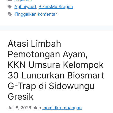
Tag
Aghniyaud
,
BikersMu Sragen
Tinggalkan komentar
Atasi Limbah
Pemotongan Ayam,
KKN Umsura Kelompok
30 Luncurkan Biosmart
G-Trap di Sidowungu
Gresik
Juli 8, 2026
oleh
mpmidkrembangan