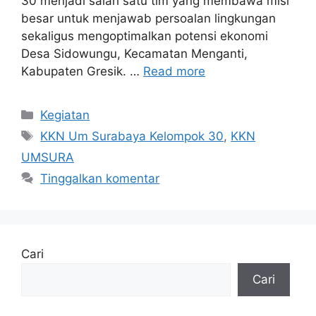
30 menjadi salah satu tim yang membawa misi
besar untuk menjawab persoalan lingkungan
sekaligus mengoptimalkan potensi ekonomi
Desa Sidowungu, Kecamatan Menganti,
Kabupaten Gresik. …
Read more
Kategori
Kegiatan
Tag
KKN Um Surabaya Kelompok 30
,
KKN
UMSURA
Tinggalkan komentar
Cari
Cari