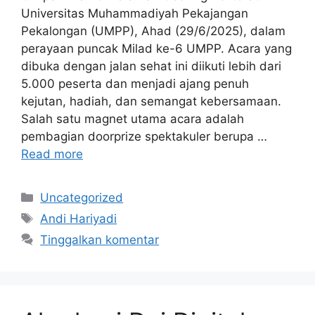
Universitas Muhammadiyah Pekajangan
Pekalongan (UMPP), Ahad (29/6/2025), dalam
perayaan puncak Milad ke-6 UMPP. Acara yang
dibuka dengan jalan sehat ini diikuti lebih dari
5.000 peserta dan menjadi ajang penuh
kejutan, hadiah, dan semangat kebersamaan.
Salah satu magnet utama acara adalah
pembagian doorprize spektakuler berupa …
Read more
Kategori
Uncategorized
Tag
Andi Hariyadi
Tinggalkan komentar