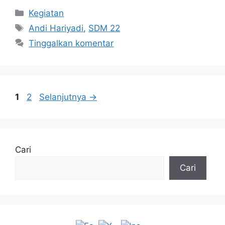
Kategori
Kegiatan
Tag
Andi Hariyadi
,
SDM 22
Tinggalkan komentar
Halaman
Halaman
1
2
Selanjutnya
→
Cari
Cari