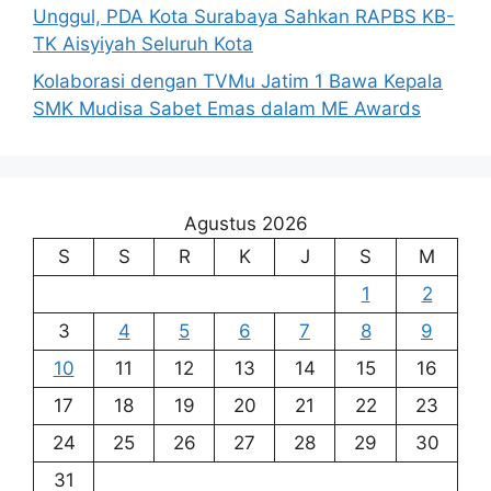
Unggul, PDA Kota Surabaya Sahkan RAPBS KB-
TK Aisyiyah Seluruh Kota
Kolaborasi dengan TVMu Jatim 1 Bawa Kepala
SMK Mudisa Sabet Emas dalam ME Awards
Agustus 2026
S
S
R
K
J
S
M
1
2
3
4
5
6
7
8
9
10
11
12
13
14
15
16
17
18
19
20
21
22
23
24
25
26
27
28
29
30
31