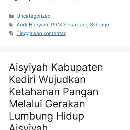
Kategori
Uncategorized
Tag
Andi Hariyadi
,
PRM Sekardang Sidoarjo
Tinggalkan komentar
Aisyiyah Kabupaten
Kediri Wujudkan
Ketahanan Pangan
Melalui Gerakan
Lumbung Hidup
Aisyiyah