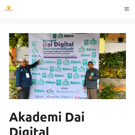
Langsung
Me
ke
isi
Akademi Dai
Digital