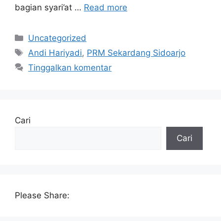
bagian syari’at …
Read more
Kategori
Uncategorized
Tag
Andi Hariyadi
,
PRM Sekardang Sidoarjo
Tinggalkan komentar
Cari
Cari
Please Share: