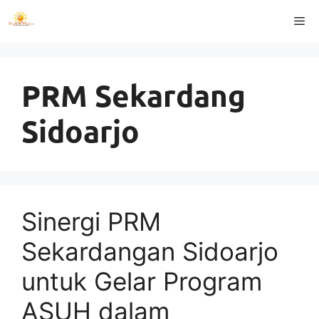
Langsung
Me
ke
isi
PRM Sekardang
Sidoarjo
Sinergi PRM
Sekardangan Sidoarjo
untuk Gelar Program
ASUH dalam